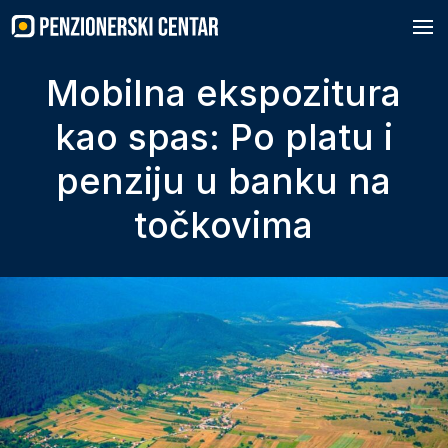
Skip
to
content
Mobilna ekspozitura
kao spas: Po platu i
penziju u banku na
točkovima