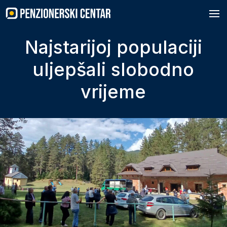
Skip
to
content
Najstarijoj populaciji
uljepšali slobodno
vrijeme