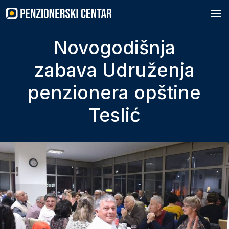
Skip
to
content
Novogodišnja
zabava Udruženja
penzionera opštine
Teslić