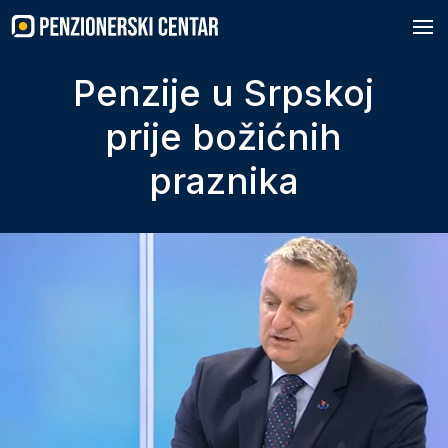
Skip
to
content
Penzije u Srpskoj
prije božićnih
praznika