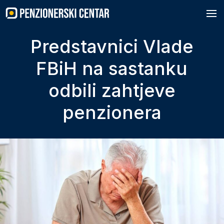
Skip
to
content
Predstavnici Vlade
FBiH na sastanku
odbili zahtjeve
penzionera