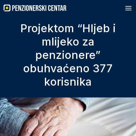
Skip
to
content
Projektom “Hljeb i
mlijeko za
penzionere”
obuhvaćeno 377
korisnika