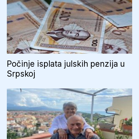
Počinje isplata julskih penzija u
Srpskoj