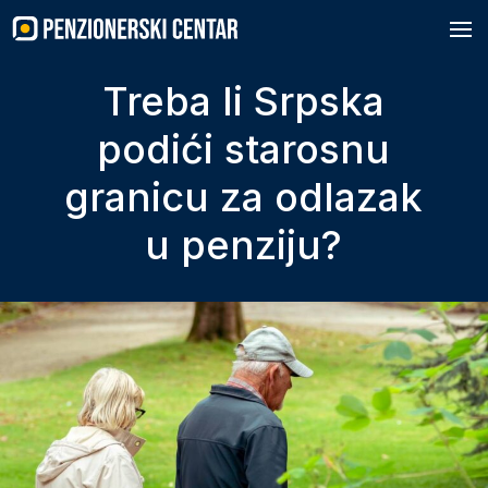
Skip
to
content
Treba li Srpska
podići starosnu
granicu za odlazak
u penziju?