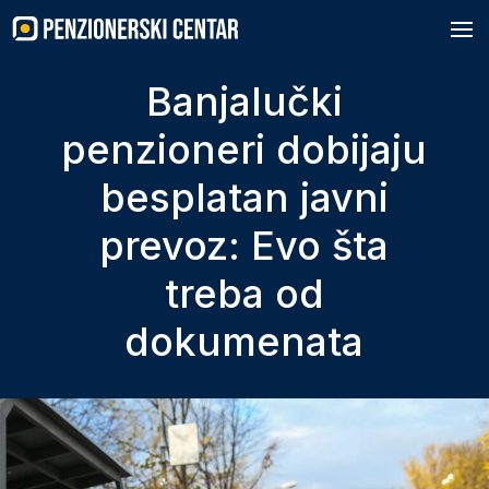
Skip
to
content
Banjalučki
penzioneri dobijaju
besplatan javni
prevoz: Evo šta
treba od
dokumenata