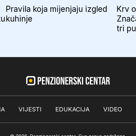
Pravila koja mijenjaju izgled
Krv o
tu
kuhinje
Znač
tri p
MA
VIJESTI
EDUKACIJA
VIDEO