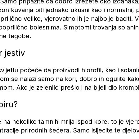
 Samo pripazite da dobro izrežete oko izdanaka, 
akon kuvanja biti jednako ukusni kao i normalni, 
oprilično veliko, vjerovatno ih je najbolje baciti.
 poprilično bolesnima. Simptomi trovanja solani
ane tegobe.
r jestiv
svijetlu počeće da proizvodi hlorofil, kao i solan
nom se nalazi samo na kori, dobro ih ogulite kako
mom. Ako je zelenilo prešlo i na bijeli dio krompi
piru?
e na nekoliko tamnih mrlja ispod kore, to je vje
tracije prirodnih šećera. Samo isijecite te djelo