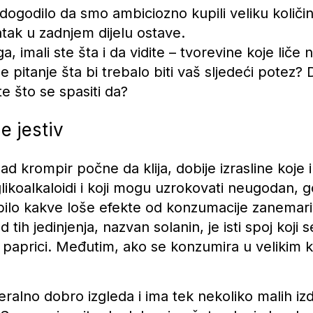
godilo da smo ambiciozno kupili veliku količinu
atak u zadnjem dijelu ostave.
, imali ste šta i da vidite – tvorevine koje liče
e pitanje šta bi trebalo biti vaš sljedeći potez? Da
te što se spasiti da?
je jestiv
Kad krompir počne da klija, dobije izrasline koje
glikoalkaloidi i koji mogu uzrokovati neugodan, g
 bilo kakve loše efekte od konzumacije zanemari
tih jedinjenja, nazvan solanin, je isti spoj koji 
 paprici. Međutim, ako se konzumira u velikim k
ralno dobro izgleda i ima tek nekoliko malih iz