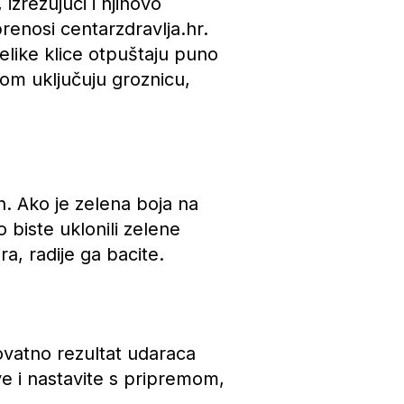
izrezujući i njihovo
prenosi centarzdravlja.hr.
 Velike klice otpuštaju puno
nom uključuju groznicu,
in. Ako je zelena boja na
 biste uklonili zelene
ra, radije ga bacite.
rovatno rezultat udaraca
ve i nastavite s pripremom,