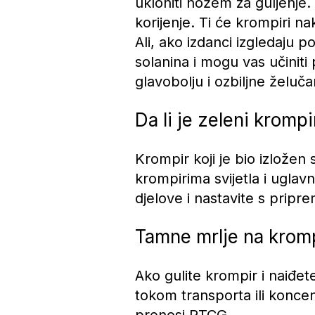
ukloniti nožem za guljenje.
korijenje. Ti će krompiri n
Ali, ako izdanci izgledaju p
solanina i mogu vas učiniti
glavobolju i ozbiljne želuč
Da li je zeleni krompi
Krompir koji je bio izložen 
krompirima svijetla i uglav
djelove i nastavite s pripre
Tamne mrlje na krom
Ako gulite krompir i naiđet
tokom transporta ili koncen