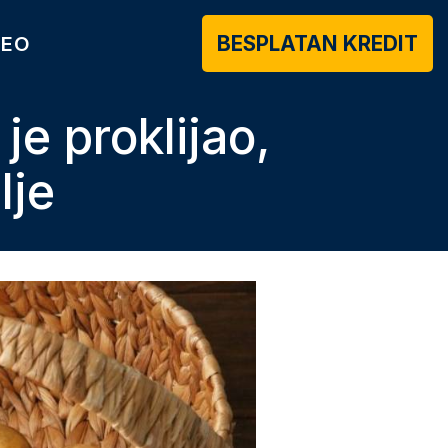
BESPLATAN KREDIT
DEO
 je proklijao,
lje