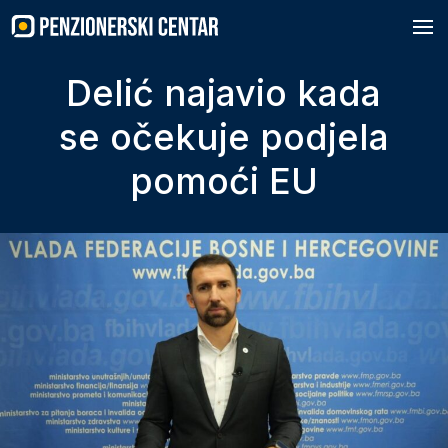
Skip
to
content
Delić najavio kada
se očekuje podjela
pomoći EU