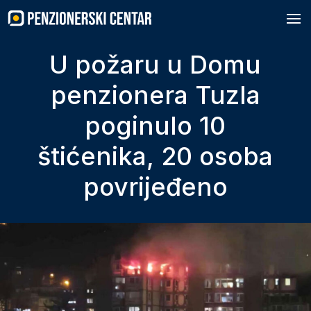
Skip
to
content
U požaru u Domu
penzionera Tuzla
poginulo 10
štićenika, 20 osoba
povrijeđeno