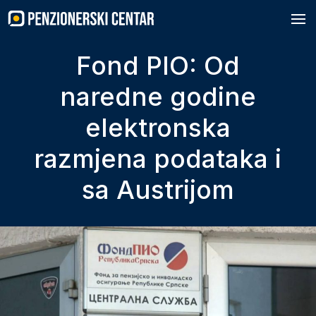
Skip
to
content
Fond PIO: Od
naredne godine
elektronska
razmjena podataka i
sa Austrijom