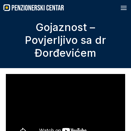
Skip
to
content
Gojaznost –
Povjerljivo sa dr
Đorđevićem