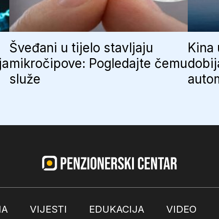
Šveđani u tijelo stavljaju
Kina
ja
mikročipove: Pogledajte čemu
dobij
služe
auto
MA
VIJESTI
EDUKACIJA
VIDEO