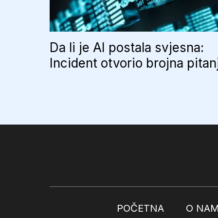
Da li je AI postala svjesna:
Incident otvorio brojna pitan
POČETNA
O NA