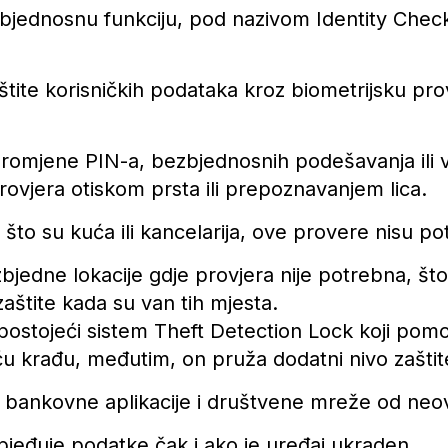
bjednosnu funkciju, pod nazivom Identity Check
tite korisničkih podataka kroz biometrijsku prov
 promjene PIN-a, bezbjednosnih podešavanja ili 
ovjera otiskom prsta ili prepoznavanjem lica.
što su kuća ili kancelarija, ove provere nisu po
zbjedne lokacije gdje provjera nije potrebna, 
aštite kada su van tih mjesta.
ostojeći sistem Theft Detection Lock koji pomoć
 krađu, međutim, on pruža dodatni nivo zaštit
ke, bankovne aplikacije i društvene mreže od ne
bjeđuje podatke čak i ako je uređaj ukraden.