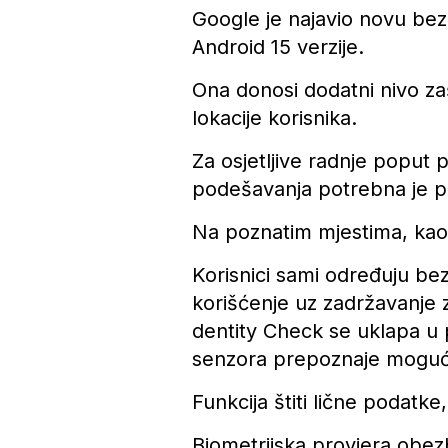
Google je najavio novu bez
Android 15 verzije.
Ona donosi dodatni nivo zaš
lokacije korisnika.
Za osjetljive radnje poput
podešavanja potrebna je pr
Na poznatim mjestima, kao 
Korisnici sami određuju be
korišćenje uz zadržavanje z
dentity Check se uklapa u p
senzora prepoznaje moguću
Funkcija štiti lične podat
Biometrijska provjera obez