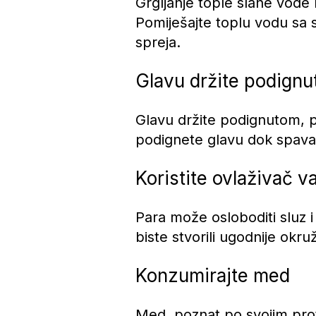
Grgljanje tople slane vode
Pomiješajte toplu vodu sa so
spreja.
Glavu držite podign
Glavu držite podignutom, p
podignete glavu dok spava
Koristite ovlaživač 
Para može osloboditi sluz i
biste stvorili ugodnije okr
Konzumirajte med
Med, poznat po svojim pro