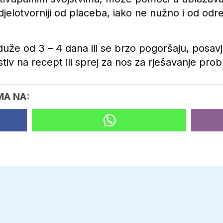
djelotvorniji od placeba, iako ne nužno i od odre
uže od 3 – 4 dana ili se brzo pogoršaju, posavje
iv na recept ili sprej za nos za rješavanje pro
MA NA: