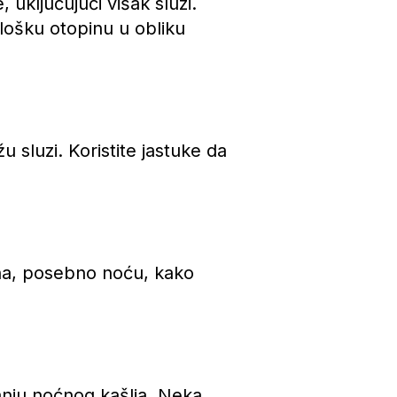
uključujući višak sluzi.
iološku otopinu u obliku
sluzi. Koristite jastuke da
duha, posebno noću, kako
nju noćnog kašlja. Neka