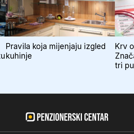
Pravila koja mijenjaju izgled
Krv o
tu
kuhinje
Znač
tri p