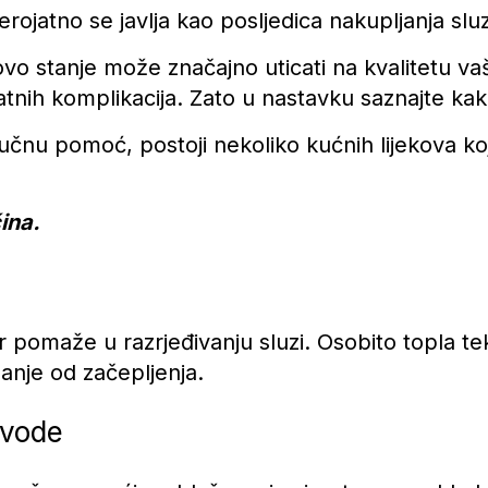
erojatno se javlja kao posljedica nakupljanja slu
ovo stanje može značajno uticati na kvalitetu va
tnih komplikacija. Zato u nastavku saznajte kako s
tručnu pomoć, postoji nekoliko kućnih lijekova 
ina.
 pomaže u razrjeđivanju sluzi. Osobito topla tek
šanje od začepljenja.
 vode