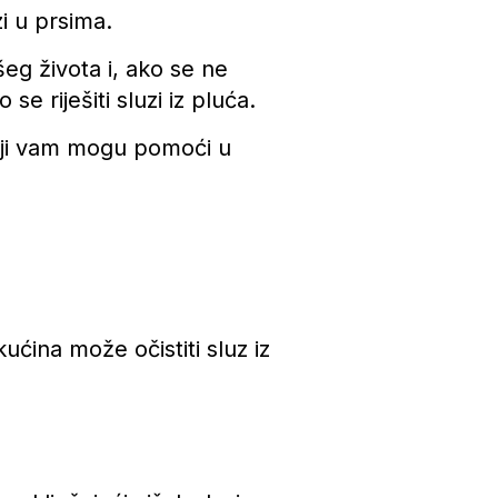
zi u prsima.
šeg života i, ako se ne
e riješiti sluzi iz pluća.
koji vam mogu pomoći u
ućina može očistiti sluz iz