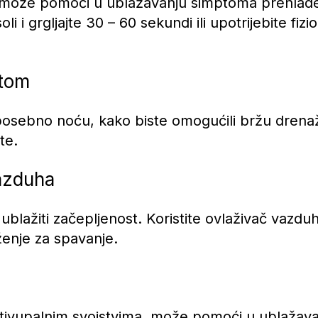
 može pomoći u ublažavanju simptoma prehlade, 
li i grgljajte 30 – 60 sekundi ili upotrijebite fiz
utom
osebno noću, kako biste omogućili bržu drenažu 
te.
vazduha
 ublažiti začepljenost. Koristite ovlaživač vaz
uženje za spavanje.
tivupalnim svojstvima, može pomoći u ublažava