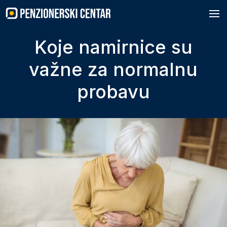
Skip
to
content
Koje namirnice su
važne za normalnu
probavu