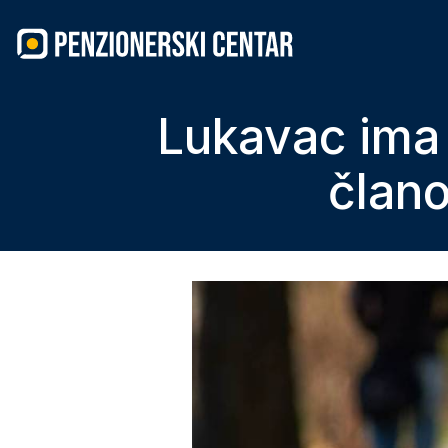
Skip
to
content
Lukavac ima 
član