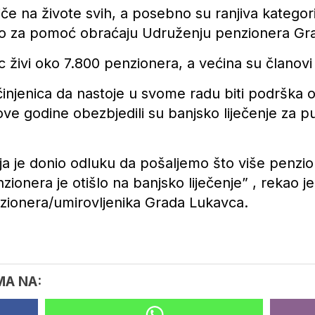
če na živote svih, a posebno su ranjiva kategorij
to za pomoć obraćaju Udruženju penzionera Gr
živi oko 7.800 penzionera, a većina su članovi
 činjenica da nastoje u svome radu biti podrška 
e godine obezbjedili su banjsko liječenje za pu
a je donio odluku da pošaljemo što više penzion
zionera je otišlo na banjsko liječenje” , rekao 
zionera/umirovljenika Grada Lukavca.
MA NA: