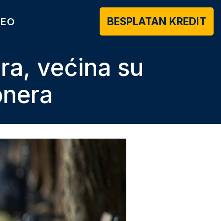
BESPLATAN KREDIT
DEO
ra, većina su
onera