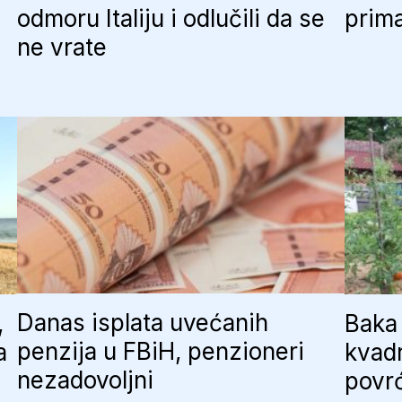
odmoru Italiju i odlučili da se
prima
ne vrate
Danas isplata uvećanih
,
Baka 
penzija u FBiH, penzioneri
a
kvadr
nezadovoljni
povr