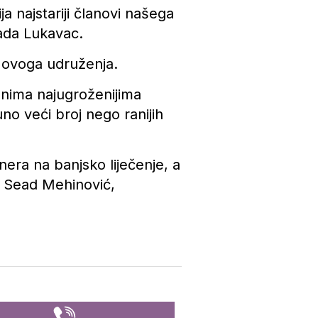
a najstariji članovi našega
ada Lukavac.
 ovoga udruženja.
onima najugroženijima
no veći broj nego ranijih
era na banjsko liječenje, a
je Sead Mehinović,