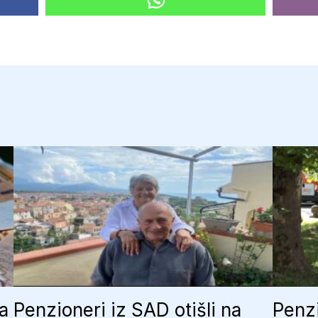
ja
Penzioneri iz SAD otišli na
Penzi