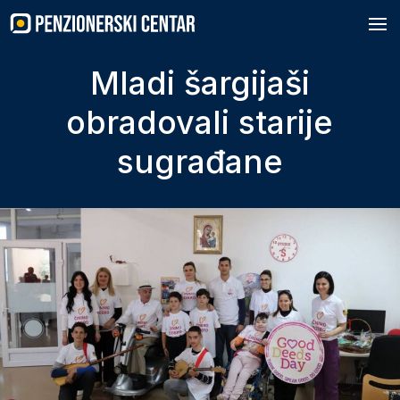
Skip
to
content
Mladi šargijaši
obradovali starije
sugrađane