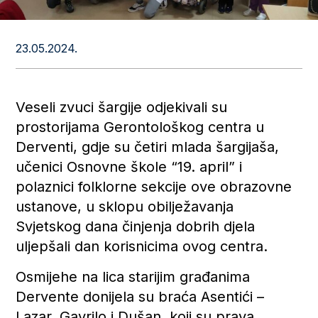
23.05.2024.
Veseli zvuci šargije odjekivali su
prostorijama Gerontološkog centra u
Derventi, gdje su četiri mlada šargijaša,
učenici Osnovne škole “19. april” i
polaznici folklorne sekcije ove obrazovne
ustanove, u sklopu obilježavanja
Svjetskog dana činjenja dobrih djela
uljepšali dan korisnicima ovog centra.
Osmijehe na lica starijim građanima
Dervente donijela su braća Asentići –
Lazar, Gavrilo i Dušan, koji su prava