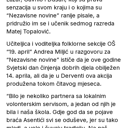
senzacija u svom kraju i o kojima su
“Nezavisne novine” ranije pisale, a
pridružio im se i učenik sedmog razreda
Matej Topalović.
Učiteljica i voditeljka folklorne sekcije OŠ
“19. april” Andrea Miljić u razgovoru za
“Nezavisne novine” ističe da je ove godine
Svjetski dan činjenja dobrih djela obilježen
14. aprila, ali da je u Derventi ova akcija
produžena tokom čitavog mjeseca.
“Bilo je nekoliko partnera sa lokalnim
volonterskim servisom, a jedan od njih je
bila i naša škola. Gdje god da se pojave
braća Asentići svi se oduševe, jer su tako
mladi, a vole i čuvaju tradiciju. Na naš