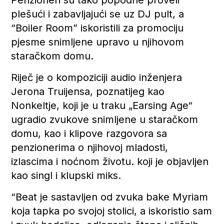
Penzioneri su tako popodne proveli
plešući i zabavljajući se uz DJ pult, a
“Boiler Room” iskoristili za promociju
pjesme snimljene upravo u njihovom
staračkom domu.
Riječ je o kompoziciji audio inženjera
Jerona Truijensa, poznatijeg kao
Nonkeltje, koji je u traku „Earsing Age“
ugradio zvukove snimljene u staračkom
domu, kao i klipove razgovora sa
penzionerima o njihovoj mladosti,
izlascima i noćnom životu. koji je objavljen
kao singl i klupski miks.
“Beat je sastavljen od zvuka bake Myriam
koja tapka po svojoj stolici, a iskoristio sam