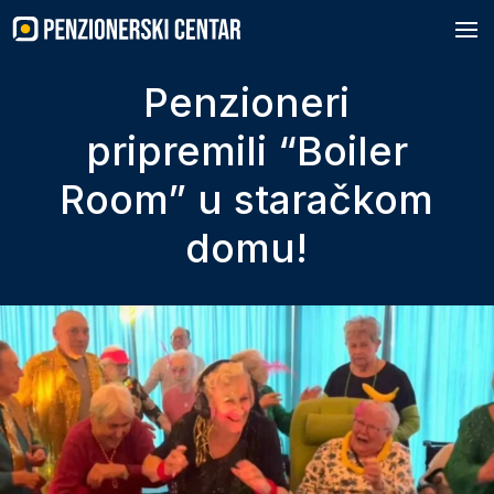
Skip
to
content
Penzioneri
pripremili “Boiler
Room” u staračkom
domu!