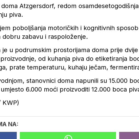
g doma Atzgersdorf, redom osamdesetogodišnjaci
ju piva.
ciljem poboljšanja motoričkih i kognitivnih spos
ga dobru zabavu i raspoloženje.
 je u podrumskim prostorijama doma prije dvije
s proizvodnje, od kuhanja piva do etiketiranja b
ga, prate temperaturu, kuhaju ječam, fermentira
zvodnjom, stanovnici doma napunili su 15.000 b
 umjesto 6.000 moći proizvoditi 12.000 boca piv
r/ KWP)
MA NA: