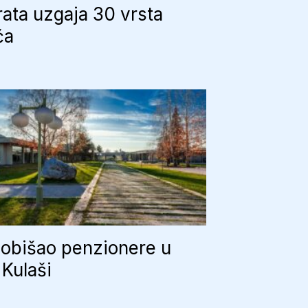
ata uzgaja 30 vrsta
ća
 obišao penzionere u
 Kulaši