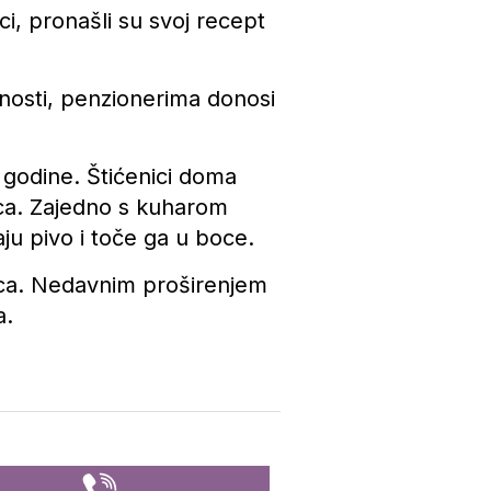
, pronašli su svoj recept
obnosti, penzionerima donosi
 godine. Štićenici doma
oca. Zajedno s kuharom
ju pivo i toče ga u boce.
oca. Nedavnim proširenjem
a.