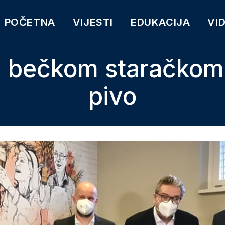
POČETNA
VIJESTI
EDUKACIJA
VI
u bečkom staračko
pivo