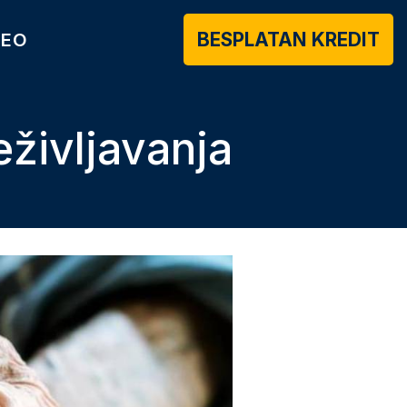
BESPLATAN KREDIT
DEO
eživljavanja