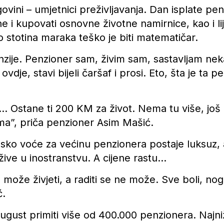
ovini – umjetnici preživljavanja. Dan isplate pen
ne i kupovati osnovne životne namirnice, kao i l
o stotina maraka teško je biti matematičar.
zije. Penzioner sam, živim sam, sastavljam neka
dje, stavi bijeli čaršaf i prosi. Eto, šta je ta p
e… Ostane ti 200 KM za život. Nema tu više, još
ema”, priča penzioner Asim Mašić.
sko voće za većinu penzionera postaje luksuz,
 žive u inostranstvu. A cijene rastu…
može živjeti, a raditi se ne može. Sve boli, noge
ć.
august primiti više od 400.000 penzionera. Najni