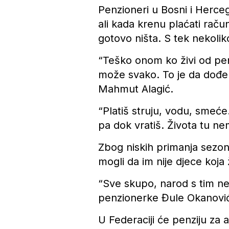
Penzioneri u Bosni i Herceg
ali kada krenu plaćati raču
gotovo ništa. S tek nekolik
“Teško onom ko živi od pen
može svako. To je da dođe ov
Mahmut Alagić.
“Platiš struju, vodu, smeć
pa dok vratiš. Života tu n
Zbog niskih primanja sezon
mogli da im nije djece koja
“Sve skupo, narod s tim ne 
penzionerke Đule Okanovi
U Federaciji će penziju za 