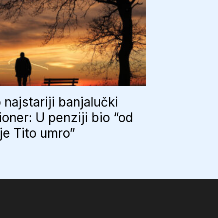
najstariji banjalučki
oner: U penziji bio “od
je Tito umro”