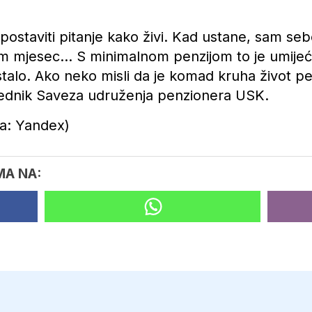
ostaviti pitanje kako živi. Kad ustane, sam sebe
em mjesec… S minimalnom penzijom to je umijeć
 ostalo. Ako neko misli da je komad kruha život p
sjednik Saveza udruženja penzionera USK.
ja: Yandex)
MA NA: