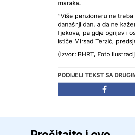
maraka.
“Više penzioneru ne treba p
današnji dan, a da ne kaž
lijekova, pa gdje ogrijev i
ističe Mirsad Terzić, pred
(Izvor: BHRT, Foto ilustraci
PODIJELI TEKST SA DRUGI
Pročitajte i ovo