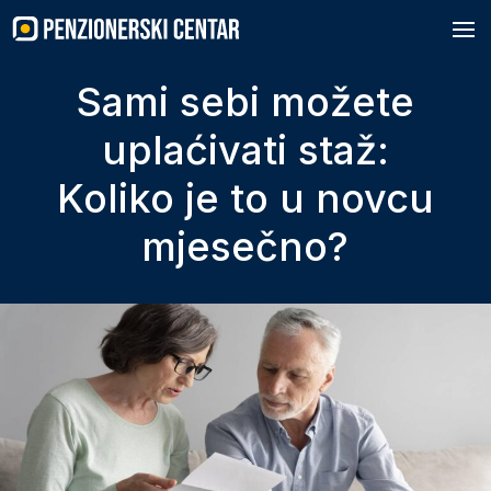
Skip
to
content
Sami sebi možete
uplaćivati staž:
Koliko je to u novcu
mjesečno?