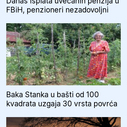
Danas isplata uvećanih penzija u
FBiH, penzioneri nezadovoljni
Baka Stanka u bašti od 100
kvadrata uzgaja 30 vrsta povrća