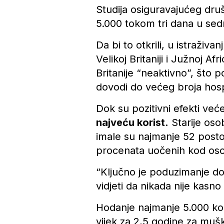
Studija osiguravajućeg dru
5.000 tokom tri dana u sedm
Da bi to otkrili, u istraživa
Velikoj Britaniji i Južnoj A
Britanije “neaktivno”, što p
dovodi do većeg broja hospi
Dok su pozitivni efekti ve
najveću korist.
Starije oso
imale su najmanje 52 post
procenata uočenih kod oso
“Ključno je poduzimanje do
vidjeti da nikada nije kasno
Hodanje najmanje 5.000 kor
vijek za 2,5 godine za muška