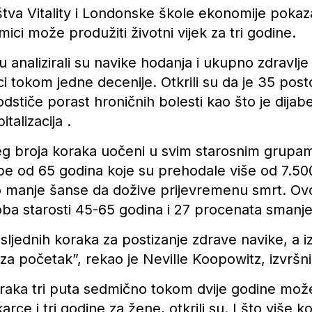
štva Vitality i Londonske škole ekonomije pokaza
ici može produžiti životni vijek za tri godine.
nju analizirali su navike hodanja i ukupno zdravlje 
frici tokom jedne decenije. Otkrili su da je 35 pos
odstiče porast hroničnih bolesti kao što je dijab
talizacija .
ćeg broja koraka uočeni u svim starosnim grupa
be od 65 godina koje su prehodale više od 7.50
o manje šanse da dožive prijevremenu smrt. Ov
ba starosti 45-65 godina i 27 procenata smanje
sljednih koraka za postizanje zdrave navike, a
 za početak”, rekao je Neville Koopowitz, izvršni 
aka tri puta sedmično tokom dvije godine može
rce i tri godine za žene, otkrili su. I što više k