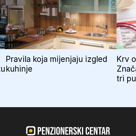
Pravila koja mijenjaju izgled
Krv o
tu
kuhinje
Znač
tri p