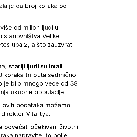
la je da broj koraka od
više od milion ljudi u
to stanovništva Velike
etes tipa 2, a što zauzvrat
ma,
stariji ljudi su imali
0 koraka tri puta sedmično
o je bilo mnogo veće od 38
nja ukupne populacije.
 iz ovih podataka možemo
direktor Vitalitya.
 povećati očekivani životni
oraka napravite, to bolje.