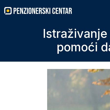
Skip
to
content
Istraživanje
pomoći da