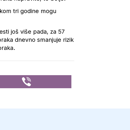
tokom tri godine mogu
esti još više pada, za 57
oraka dnevno smanjuje rizik
oraka.