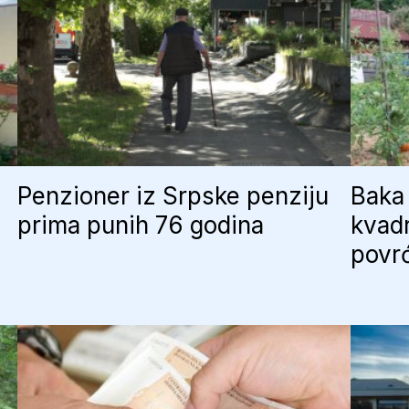
Penzioner iz Srpske penziju
Baka 
prima punih 76 godina
kvadr
povr