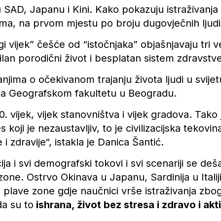
u SAD, Japanu i Kini. Kako pokazuju istraživanj
ma, na prvom mjestu po broju dugovječnih ljudi 
gi vijek” češće od “istočnjaka” objašnjavaju tri 
lan porodični život i besplatan sistem zdravstve
anjima o očekivanom trajanju života ljudi u svijet
na Geografskom fakultetu u Beogradu.
. vijek, vijek stanovništva i vijek gradova. Tako j
 koji je nezaustavljiv, to je civilizacijska tekovi
e i zdravije“, istakla je Danica Šantić.
ija i svi demografski tokovi i svi scenariji se d
zone. Ostrvo Okinava u Japanu, Sardinija u Italiji
su plave zone gdje naučnici vrše istraživanja zb
da su to
ishrana, život bez stresa i zdravo i akt