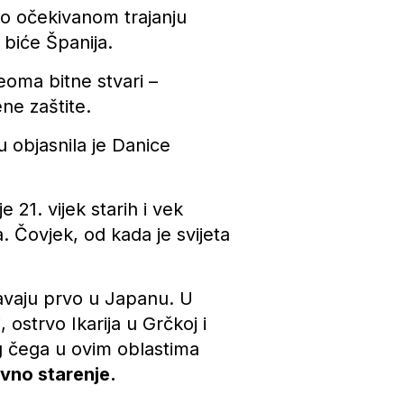
a o očekivanom trajanju
biće Španija.
veoma bitne stvari –
ne zaštite.
u objasnila je Danice
e 21. vijek starih i vek
na. Čovjek, od kada je svijeta
ešavaju prvo u Japanu. U
, ostrvo Ikarija u Grčkoj i
og čega u ovim oblastima
ivno starenje.