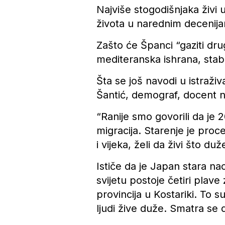
Najviše stogodišnjaka živi 
života u narednim decenija
Zašto će Španci “gaziti dru
mediteranska ishrana, stabi
Šta se još navodi u istraživ
Šantić, demograf, docent 
“Ranije smo govorili da je 20
migracija. Starenje je proces
i vijeka, želi da živi što duž
Ističe da je Japan stara nac
svijetu postoje četiri plave 
provincija u Kostariki. To 
ljudi žive duže. Smatra se 