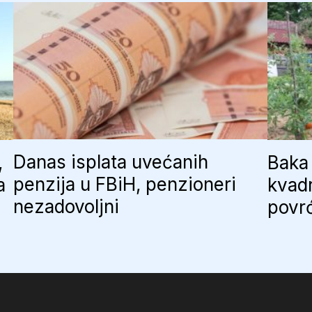
Danas isplata uvećanih
,
Baka 
penzija u FBiH, penzioneri
a
kvadr
nezadovoljni
povr