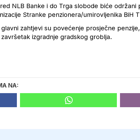
spred NLB Banke i do Trga slobode biće održani p
nizacije Stranke penzionera/umirovljenika BiH T
i glavni zahtjevi su povećenje prosječne penzij
 završetak izgradnje gradskog groblja.
MA NA: