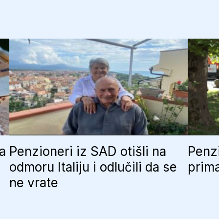
ja
Penzioneri iz SAD otišli na
Penzi
odmoru Italiju i odlučili da se
prima
ne vrate