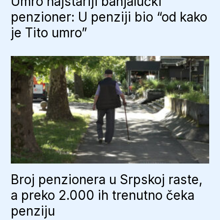
Umro najstariji banjalučki
penzioner: U penziji bio “od kako
je Tito umro”
Broj penzionera u Srpskoj raste,
a preko 2.000 ih trenutno čeka
penziju