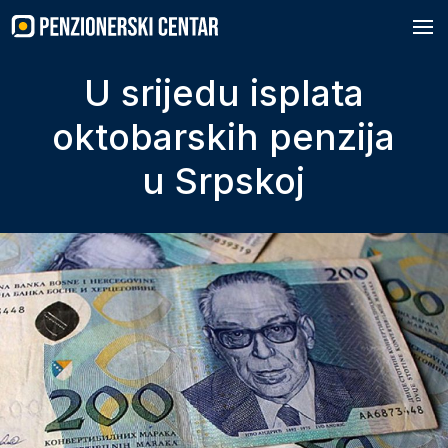
Skip
to
content
U srijedu isplata
oktobarskih penzija
u Srpskoj