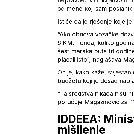
nepravde. Mi inicijativom t
od mene koji sam poslanik 
Ističe da je rješenje koje j
“Ako obnova vozačke dozvol
6 KM. I onda, koliko godina
šest maraka puta tri godine
plaćali isto”, naglašava Ma
On je, kako kaže, svjestan 
budžetu koji je dosad nap
“Ta sredstva nikada nisu ni 
poručuje Magazinović za
“
IDDEEA: Minist
mišljenje