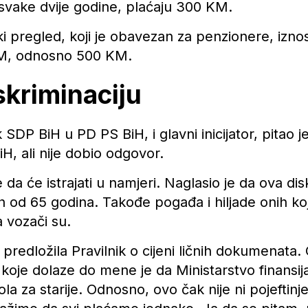
 svake dvije godine, plaćaju 300 KM.
i pregled, koji je obavezan za penzionere, iznos
KM, odnosno 500 KM.
skriminaciju
SDP BiH u PD PS BiH, i glavni inicijator, pitao j
, ali nije dobio odgovor.
da će istrajati u namjeri. Naglasio je da ova dis
ih od 65 godina. Takođe pogađa i hiljade onih k
 vozači su.
predložila Pravilnik o cijeni ličnih dokumenata.
e koje dolaze do mene je da Ministarstvo finansi
la za starije. Odnosno, ovo čak nije ni pojeftinje