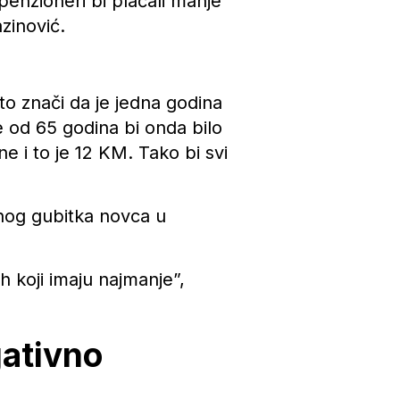
penzioneri bi plaćali manje
zinović.
to znači da je jedna godina
je od 65 godina bi onda bilo
e i to je 12 KM. Tako bi svi
ljnog gubitka novca u
h koji imaju najmanje”,
gativno