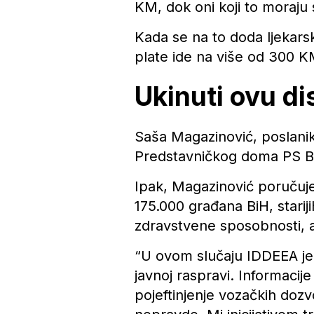
KM, dok oni koji to moraju
Kada se na to doda ljekarsk
plate ide na više od 300 
Ukinuti ovu di
Saša Magazinović, poslanik 
Predstavničkog doma PS BiH
Ipak, Magazinović poručuje 
175.000 građana BiH, starij
zdravstvene sposobnosti, a
“U ovom slučaju IDDEEA je 
javnoj raspravi. Informacij
pojeftinjenje vozačkih dozvo