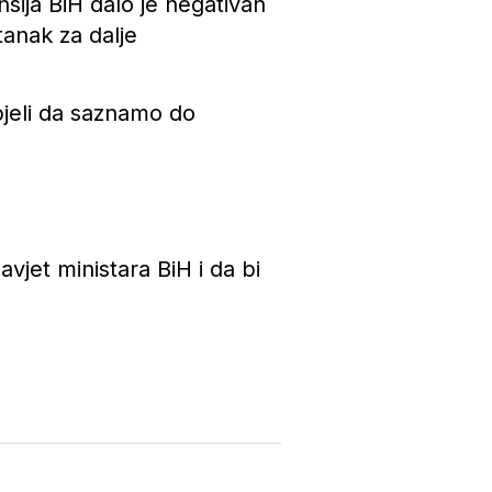
sija BiH dalo je negativan
tanak za dalje
pjeli da saznamo do
vjet ministara BiH i da bi