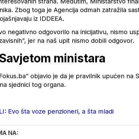
nteresovanih strana. Međutim, Ministarstvo finan
nika. Zbog toga je Agencija odmah zatražila sas
pojašnjavaju iz IDDEEA.
vo negativno odgovorilo na inicijativu, nismo us
avisnih”, jer na naš upit nismo dobili odgovor.
 Savjetom ministara
Fokus.ba” objavio je da je pravilnik upućen na Sa
na sjednici tog organa.
Evo šta voze penzioneri, a šta mladi
MA NA: