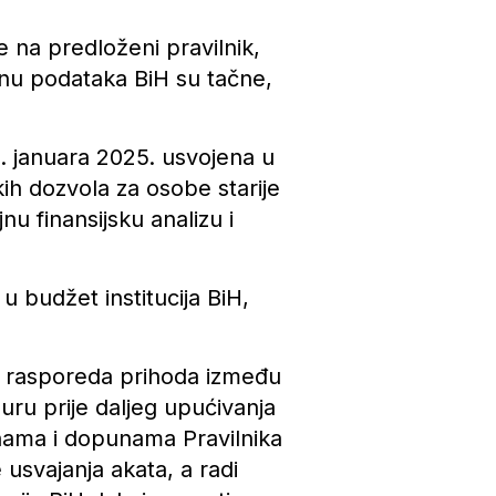
je na predloženi pravilnik,
jenu podataka BiH su tačne,
23. januara 2025. usvojena u
h dozvola za osobe starije
 finansijsku analizu i
 budžet institucija BiH,
a i rasporeda prihoda između
uru prije daljeg upućivanja
enama i dopunama Pravilnika
 usvajanja akata, a radi