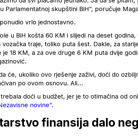
ražimo da svi plaćamo jednako. Ja da se pitam, 
u Parlamentatnoj skupštini BiH”, poručuje Maga
e ponudio vrlo jednostavno.
e u BiH košta 60 KM i slijedi na deset godina, 
 vozačka traje, toliko puta šest. Dakle, za stari
 je 18 KM, a za ove druge 6 KM puta dvije godin
gazinović.
da će, ukoliko ovo rješenje zaživi, doći do ozbi
laćivan po ovom osnovu. Ali…
trebala doći u budžet, jer je to otimačina od oni
Nezavisne novine”
.
arstvo finansija dalo ne