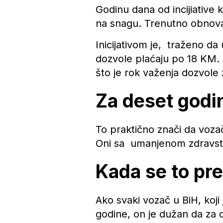
Godinu dana od incijiative k
na snagu. Trenutno obnov
Inicijativom je, traženo da
dozvole plaćaju po 18 KM. 
što je rok važenja dozvole 
Za deset godi
To praktično znači da vozač
Oni sa umanjenom zdravst
Kada se to pre
Ako svaki vozač u BiH, koji 
godine, on je dužan da za d