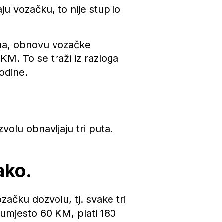
ju vozačku, to nije stupilo
dina, obnovu vozačke
M. To se traži iz razloga
odine.
volu obnavljaju tri puta.
ako.
začku dozvolu, tj. svake tri
 umjesto 60 KM, plati 180