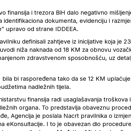
vo finansija i trezora BiH dalo negativno mišljen
 za identifikaciona dokumenta, evidenciju i razm
e” upravo od strane IDDEEA.
vilniku definisali zahtjeve iz inicijative koja je 
uvodi niža naknada od 18 KM za obnovu vozački
anjenom zdravstvenom sposobnošću, uz detaljnu
bila bi raspoređena tako da se 12 KM uplaćuje u
džetima nadležnih tijela.
inistarstvu finansija radi usaglašavanja troškov
adležnih organa. To predstavlja obaveznu proced
ođe, Agencija je poslala Nacrt pravilnika o izmj
na eKonsultacije. I to je obavezan dio procedure