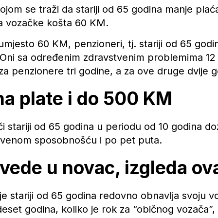
ojom se traži da stariji od 65 godina manje plaća
a vozačke košta 60 KM.
 umjesto 60 KM, penzioneri, tj. stariji od 65 go
Oni sa određenim zdravstvenim problemima 12 K
za penzionere tri godine, a za ove druge dvije g
na plate i do 500 KM
i stariji od 65 godina u periodu od 10 godina doz
venom sposobnošću i po pet puta.
vede u novac, izgleda ov
je stariji od 65 godina redovno obnavlja svoju vo
eset godina, koliko je rok za “običnog vozača”,