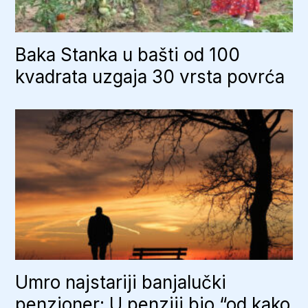
Baka Stanka u bašti od 100
kvadrata uzgaja 30 vrsta povrća
Umro najstariji banjalučki
penzioner: U penziji bio “od kako