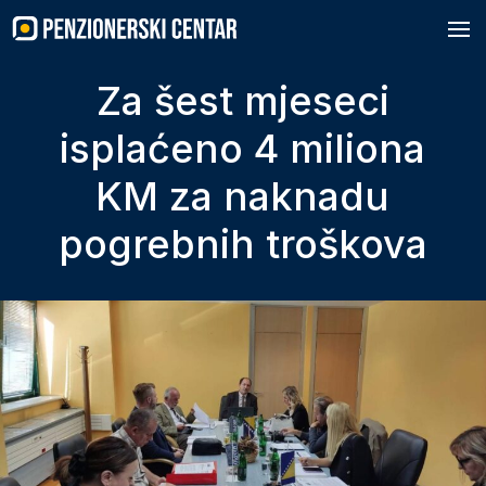
Skip
to
content
Za šest mjeseci
isplaćeno 4 miliona
KM za naknadu
pogrebnih troškova