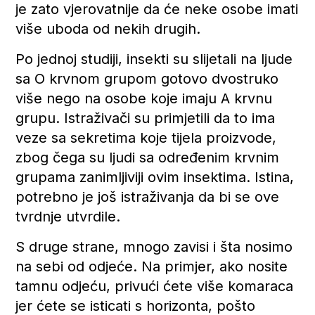
je zato vjerovatnije da će neke osobe imati
više uboda od nekih drugih.
Po jednoj studiji, insekti su slijetali na ljude
sa O krvnom grupom gotovo dvostruko
više nego na osobe koje imaju A krvnu
grupu. Istraživači su primjetili da to ima
veze sa sekretima koje tijela proizvode,
zbog čega su ljudi sa određenim krvnim
grupama zanimljiviji ovim insektima. Istina,
potrebno je još istraživanja da bi se ove
tvrdnje utvrdile.
S druge strane, mnogo zavisi i šta nosimo
na sebi od odjeće. Na primjer, ako nosite
tamnu odjeću, privući ćete više komaraca
jer ćete se isticati s horizonta, pošto