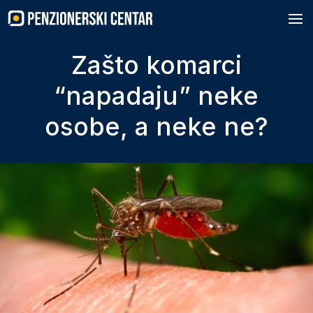
Skip
to
content
Zašto komarci
“napadaju” neke
osobe, a neke ne?