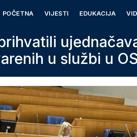
POČETNA
VIJESTI
EDUKACIJA
VI
prihvatili ujednačav
arenih u službi u O