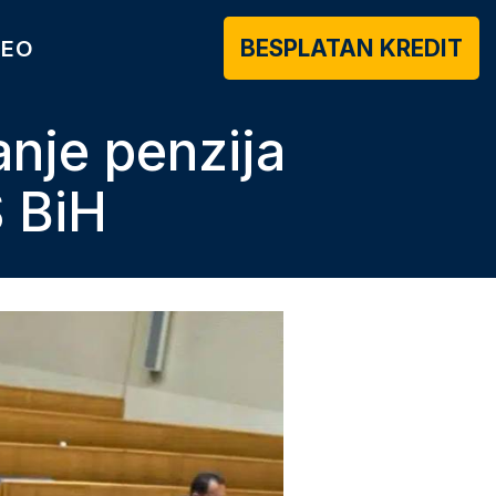
BESPLATAN KREDIT
DEO
anje penzija
S BiH