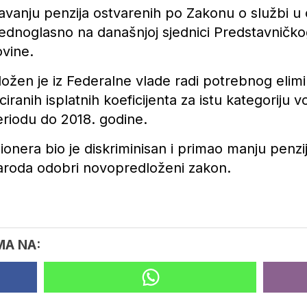
avanju penzija ostvarenih po Zakonu o službi 
jednoglasno na današnjoj sjednici Predstavnič
vine.
ožen je iz Federalne vlade radi potrebnog elimi
ranih isplatnih koeficijenta za istu kategoriju vo
eriodu do 2018. godine.
ionera bio je diskriminisan i primao manju penzij
naroda odobri novopredloženi zakon.
MA NA: