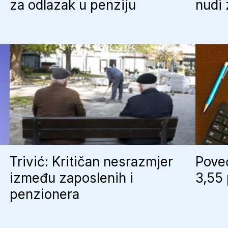
za odlazak u penziju
nudi
Trivić: Kritičan nesrazmjer
Poveć
između zaposlenih i
3,55 
penzionera