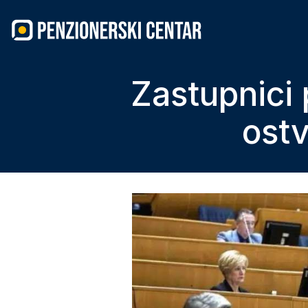
Skip
to
content
Zastupnici 
ostv