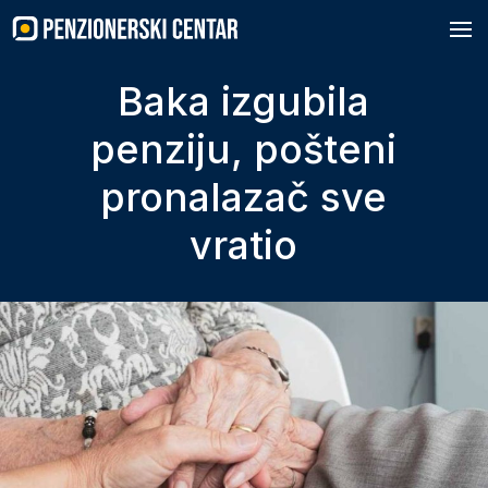
Skip
to
content
Baka izgubila
penziju, pošteni
pronalazač sve
vratio