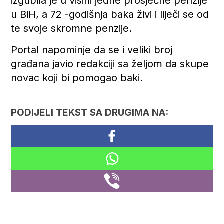
izgubila je u visini jedne prosječne penzije
u BiH, a 72 -godišnja baka živi i liječi se od
te svoje skromne penzije.
Portal napominje da se i veliki broj
građana javio redakciji sa željom da skupe
novac koji bi pomogao baki.
PODIJELI TEKST SA DRUGIMA NA: