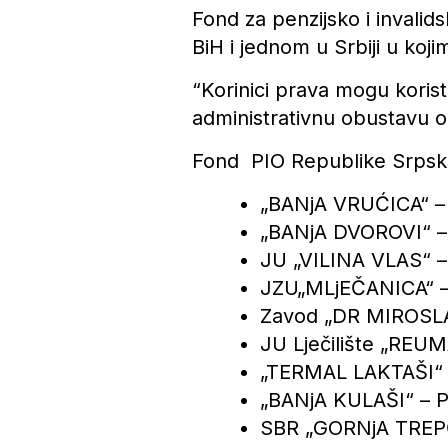
Fond za penzijsko i invali
BiH i jednom u Srbiji u koji
“Korinici prava mogu koris
administrativnu obustavu o
Fond PIO Republike Srpske
„BANjA VRUĆICA“ – 
„BANjA DVOROVI“ –
JU „VILINA VLAS“ –
JZU„MLjEČANICA“ –
Zavod „DR MIROSLA
JU Lječilište „REUM
„TERMAL LAKTAŠI“ –
„BANjA KULAŠI“ – Pr
SBR „GORNjA TREPČ