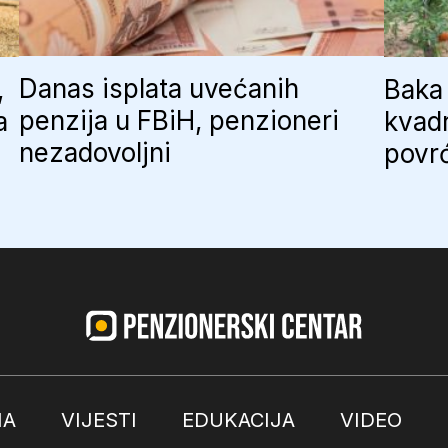
Danas isplata uvećanih
,
Baka 
penzija u FBiH, penzioneri
a
kvadr
nezadovoljni
povr
MA
VIJESTI
EDUKACIJA
VIDEO