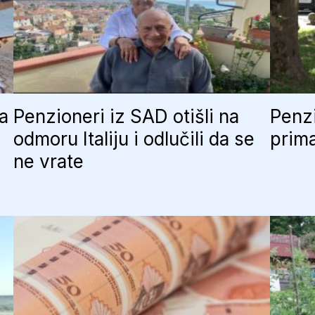
ja
Penzioneri iz SAD otišli na
Penzi
odmoru Italiju i odlučili da se
prima
ne vrate