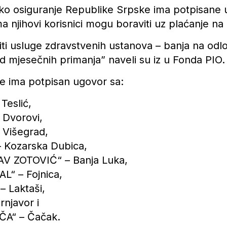
dsko osiguranje Republike Srpske ima potpisane
ma njihovi korisnici mogu boraviti uz plaćanje na 
titi usluge zdravstvenih ustanova – banja na od
d mjesečnih primanja” naveli su iz u Fonda PIO.
 ima potpisan ugovor sa:
Teslić,
 Dvorovi,
 Višegrad,
 Kozarska Dubica,
V ZOTOVIĆ“ – Banja Luka,
AL“ – Fojnica,
 Laktaši,
njavor i
A“ – Čačak.