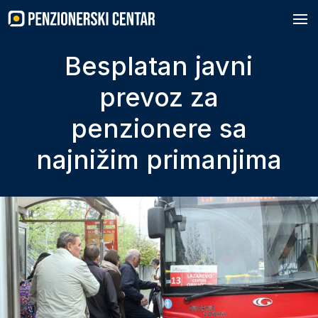
Skip
to
content
Besplatan javni
prevoz za
penzionere sa
najnižim primanjima