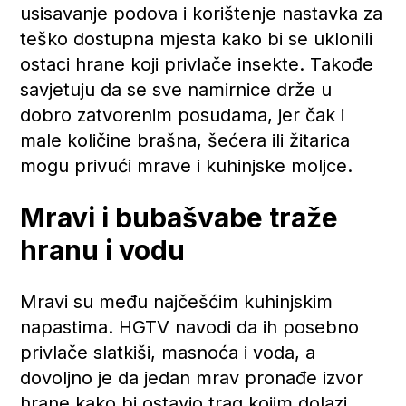
usisavanje podova i korištenje nastavka za
teško dostupna mjesta kako bi se uklonili
ostaci hrane koji privlače insekte. Takođe
savjetuju da se sve namirnice drže u
dobro zatvorenim posudama, jer čak i
male količine brašna, šećera ili žitarica
mogu privući mrave i kuhinjske moljce.
Mravi i bubašvabe traže
hranu i vodu
Mravi su među najčešćim kuhinjskim
napastima. HGTV navodi da ih posebno
privlače slatkiši, masnoća i voda, a
dovoljno je da jedan mrav pronađe izvor
hrane kako bi ostavio trag kojim dolazi