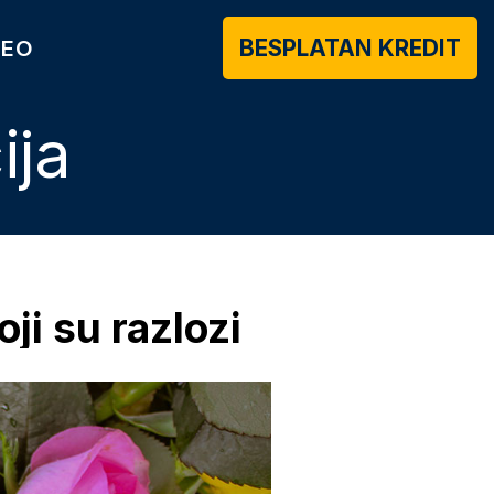
BESPLATAN KREDIT
DEO
ija
ji su razlozi