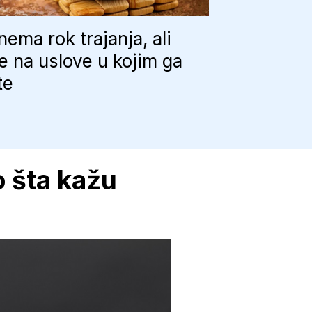
ema rok trajanja, ali
e na uslove u kojim ga
te
o šta kažu