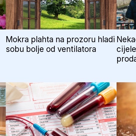
Mokra plahta na prozoru hladi
Nekad
sobu bolje od ventilatora
cijel
proda