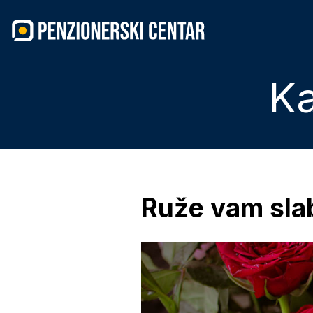
Skip
to
content
Ka
Ruže vam slabi