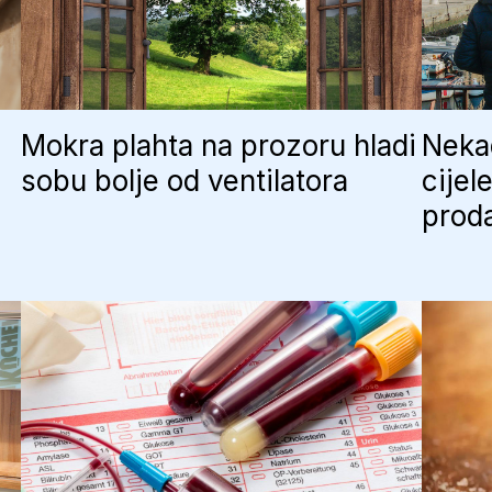
Mokra plahta na prozoru hladi
Nekad
sobu bolje od ventilatora
cijel
proda