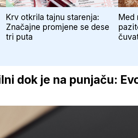
Krv otkrila tajnu starenja:
Med n
Značajne promjene se dese
pazit
tri puta
čuva
lni dok je na punjaču: Ev