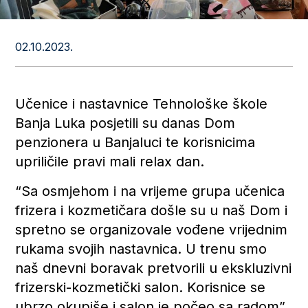
02.10.2023.
Učenice i nastavnice Tehnološke škole
Banja Luka posjetili su danas Dom
penzionera u Banjaluci te korisnicima
upriličile pravi mali relax dan.
“Sa osmjehom i na vrijeme grupa učenica
frizera i kozmetičara došle su u naš Dom i
spretno se organizovale vođene vrijednim
rukama svojih nastavnica. U trenu smo
naš dnevni boravak pretvorili u ekskluzivni
frizerski-kozmetički salon. Korisnice se
ubrzo okupiše i salon je počeo sa radom”,