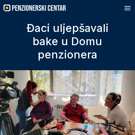
Skip
to
content
Đaci uljepšavali
bake u Domu
penzionera