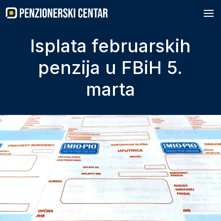
Skip
to
content
Isplata februarskih
penzija u FBiH 5.
marta