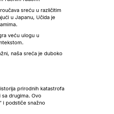
roučava sreću u različitim
ajući u Japanu, Učida je
samima.
igra veću ulogu u
ntekstom.
ažni, naša sreća je duboko
orija prirodnih katastrofa
ni sa drugima. Ovo
 i podstiče snažno