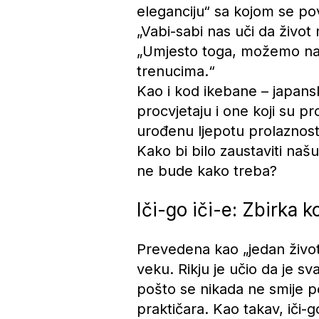
eleganciju“ sa kojom se pov
„Vabi-sabi nas uči da život 
„Umjesto toga, možemo nauč
trenucima.“
Kao i kod ikebane – japanske
procvjetaju i one koji su pr
urođenu ljepotu prolaznosti
Kako bi bilo zaustaviti naš
ne bude kako treba?
Iči-go iči-e: Zbirka 
Prevedena kao „jedan život, 
veku. Rikju je učio da je s
pošto se nikada ne smije p
praktičara. Kao takav, iči-g