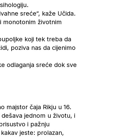
ihologiju.
 živahne sreće“, kaže Učida.
 i monotonim životnim
pupoljke koji tek treba da
čidi, poziva nas da cijenimo
ike odlaganja sreće dok sve
o majstor čaja Rikju u 16.
e dešava jednom u životu, i
prisustvo i pažnju
 kakav jeste: prolazan,