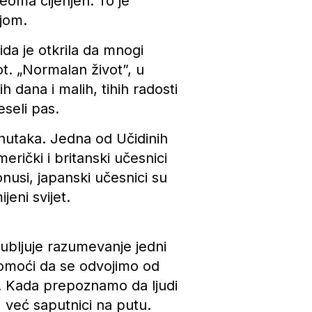
veoma cijenjen. To je
ijom.
ida je otkrila da mnogi
ot. „Normalan život”, u
dana i malih, tihih radosti
seli pas.
enutaka. Jedna od Učidinih
erički i britanski učesnici
nusi, japanski učesnici su
eni svijet.
dubljuje razumevanje jedni
omoći da se odvojimo od
. Kada prepoznamo da ljudi
i, već saputnici na putu.