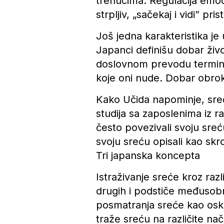
trenucima. Regulacija emocij
strpljiv, „sačekaj i vidi” pr
Još jedna karakteristika je
Japanci definišu dobar živo
doslovnom prevodu termina.
koje oni nude. Dobar obrok
Kako Učida napominje, sreća
studija sa zaposlenima iz ra
često povezivali svoju sreć
svoju sreću opisali kao skr
Tri japanska koncepta
Istraživanje sreće kroz raz
drugih i podstiče međusob
posmatranja sreće kao osk
traže sreću na različite nač