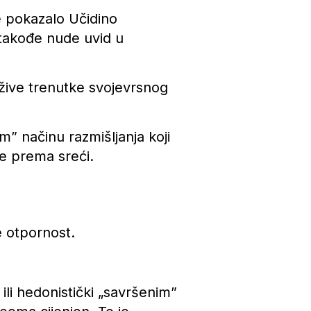
je pokazalo Učidino
 takođe nude uvid u
ožive trenutke svojevrsnog
” načinu razmišljanja koji
e prema sreći.
e otpornost.
ili hedonistički „savršenim”