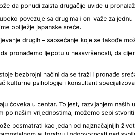
že da ponudi zaista drugačije uvide u pronala
boko povezuje sa drugima i oni važe za jednu od
aime obilježje japanske sreće.
mijevanje drugih – saosećanje koje se takođe mož
 da pronađemo ljepotu u nesavršenosti, da cijen
ostoje bezbrojni načini da se traži i pronađe sre
č kulturne psihologije i konsultant specijalizo
aju čoveka u centar. To jest, razvijanjem naših 
om po našim vrijednostima, možemo sebi stvoriti
že posmatrati kao jedan od najznačajnijih život
 samostalnom autorstvu i odgovornosti nad svoj