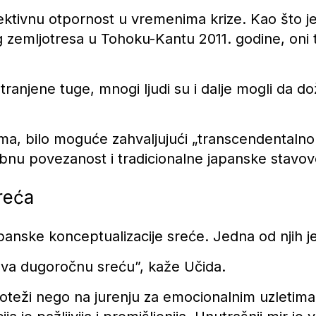
olektivnu otpornost u vremenima krize. Kao što 
g zemljotresa u Tohoku-Kantu 2011. godine, oni
tranjene tuge, mnogi ljudi su i dalje mogli da d
ima, bilo moguće zahvaljujući „transcendentalnom
obnu povezanost i tradicionalne japanske stavov
reća
japanske konceptualizacije sreće. Jedna od njih j
va dugoročnu sreću”, kaže Učida.
oteži nego na jurenju za emocionalnim uzletima 