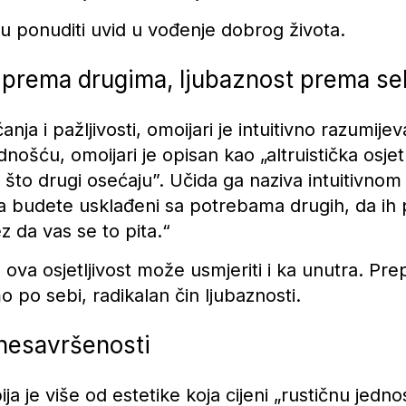
 ponuditi uvid u vođenje dobrog života.
 prema drugima, ljubaznost prema se
ja i pažljivosti, omoijari je intuitivno razumije
šću, omoijari je opisan kao „altruistička osjetl
 što drugi osećaju”. Učida ga naziva intuitiv
da budete usklađeni sa potrebama drugih, da ih 
ez da vas se to pita.“
ova osjetljivost može usmjeriti i ka unutra. Pre
 po sebi, radikalan čin ljubaznosti.
 nesavršenosti
ja je više od estetike koja cijeni „rustičnu jedno