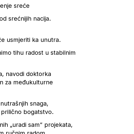
ženje sreće
 srećnijih nacija.
e usmjeriti ka unutra.
imo tihu radost u stabilnim
ća, navodi doktorka
van za međukulturne
unutrašnjih snaga,
 prilično bogatstvo.
nih „uradi sam” projekata,
im ručnim radom.