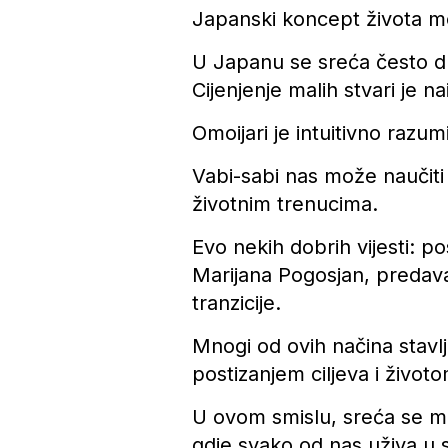
Japanski koncept života mo
U Japanu se sreća često du
Cijenjenje malih stvari je n
Omoijari je intuitivno razu
Vabi-sabi nas može naučiti
životnim trenucima.
Evo nekih dobrih vijesti: p
Marijana Pogosjan, predava
tranzicije.
Mnogi od ovih načina stavlj
postizanjem ciljeva i život
U ovom smislu, sreća se mo
gdje svako od nas uživa u