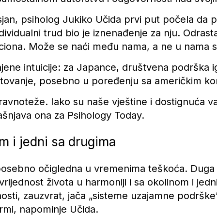
jan, psiholog Jukiko Učida prvi put počela da p
dividualni trud bio je iznenađenje za nju. Odrast
laciona. Može se naći među nama, a ne u nama 
njene intuicije: za Japance, društvena podrška 
tovanje, posebno u poređenju sa američkim ko
ravnoteže. Iako su naše vještine i dostignuća v
ašnjava ona za Psihology Today.
m i jedni sa drugima
osebno očigledna u vremenima teškoća. Duga ist
vrijednost života u harmoniji i sa okolinom i jed
sti, zauzvrat, jača „sisteme uzajamne podrške”
rmi, napominje Učida.