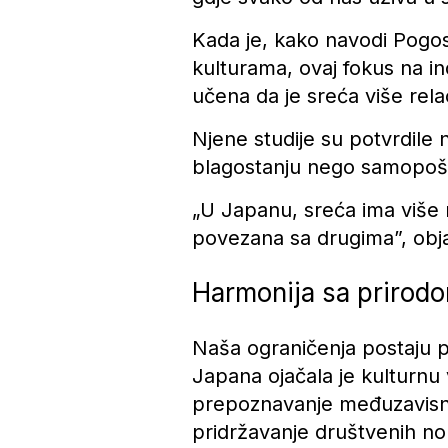
Kada je, kako navodi Pogos
kulturama, ovaj fokus na in
učena da je sreća više re
Njene studije su potvrdile 
blagostanju nego samopoš
„U Japanu, sreća ima više 
povezana sa drugima”, obj
Harmonija sa prirodo
Naša ograničenja postaju p
Japana ojačala je kulturnu 
prepoznavanje međuzavisno
pridržavanje društvenih no