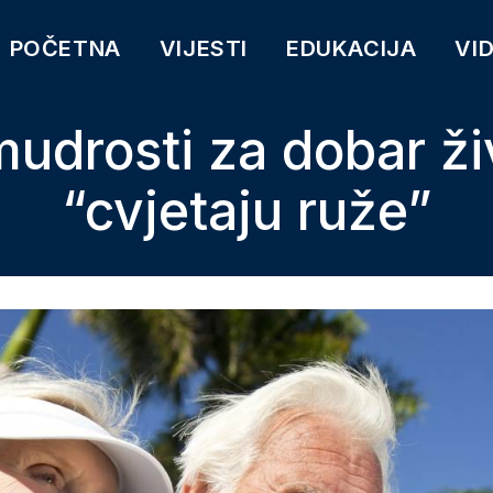
POČETNA
VIJESTI
EDUKACIJA
VI
udrosti za dobar živ
“cvjetaju ruže”