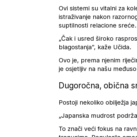
Ovi sistemi su vitalni za k
istraživanje nakon razorno
suptilnosti relacione sreće.
„Čak i usred široko raspros
blagostanja”, kaže Učida.
Ovo je, prema njenim riječ
je osjetljiv na našu međus
Dugoročna, obična s
Postoji nekoliko obilježja 
„Japanska mudrost podrža
To znači veći fokus na ravn