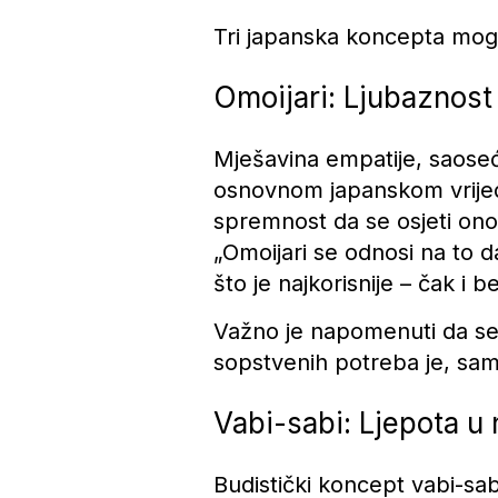
Tri japanska koncepta mogu
Omoijari: Ljubaznost
Mješavina empatije, saosećan
osnovnom japanskom vrijedno
spremnost da se osjeti ono
„Omoijari se odnosi na to 
što je najkorisnije – čak i b
Važno je napomenuti da se 
sopstvenih potreba je, samo
Vabi-sabi: Ljepota u
Budistički koncept vabi-sabi