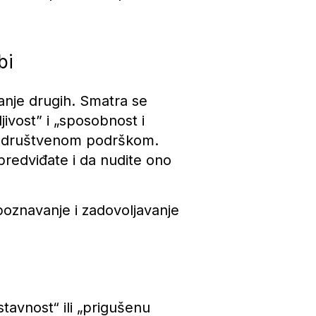
bi
vanje drugih. Smatra se
jivost” i „sposobnost i
nom društvenom podrškom.
predviđate i da nudite ono
poznavanje i zadovoljavanje
stavnost“ ili „prigušenu