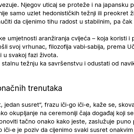
ezuje. Njegov uticaj se proteže i na japansku ps
nije samo uzlet hedonističkih težnji ili preokret
iti da cijenimo tihu radost u stabilnim, pa čak
 umjetnosti aranžiranja cvijeća – koja koristi i 
ošli svoj vrhunac, filozofija vabi-sabija, prema U
 u svakoj fazi života.
u stalnu težnju ka savršenstvu i odustati od nav
konačnih trenutaka
jedan susret“, frazu iči-go iči-e, kaže se, skova
vako okupljanje na ceremoniji čaja događaj koji s
onoviti tačno onako kako jeste, zaslužuje puno 
o iči-e je poziv da cijenimo svaki susret onakvim