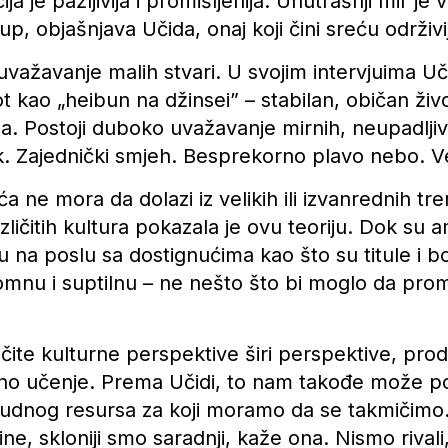
a je pažljivija i promišljenija. Unutrašnji mir je 
istup, objašnjava Učida, onaj koji čini sreću održiv
 uvažavanje malih stvari. U svojim intervjuima Uč
t kao „heibun na džinsei” – stabilan, običan živ
 Postoji duboko uvažavanje mirnih, neupadljivih 
. Zajednički smjeh. Besprekorno plavo nebo. Ve
 ne mora da dolazi iz velikih ili izvanrednih tr
zličitih kultura pokazala je ovu teoriju. Dok su am
u na poslu sa dostignućima kao što su titule i bo
omnu i suptilnu – ne nešto što bi moglo da promij
ličite kulturne perspektive širi perspektive, pro
no učenje. Prema Učidi, to nam takođe može p
udnog resursa za koji moramo da se takmičimo
ine, skloniji smo saradnji, kaže ona. Nismo rival