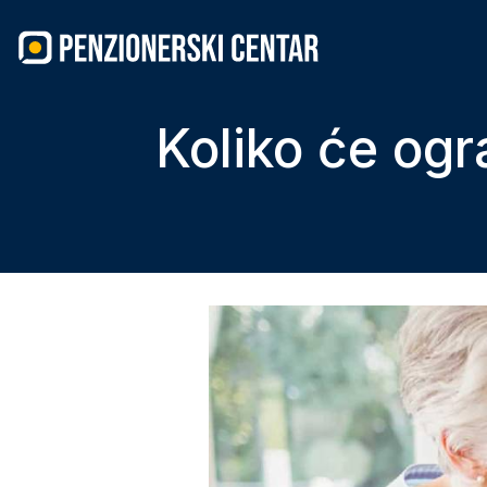
Skip
to
content
Koliko će ogr