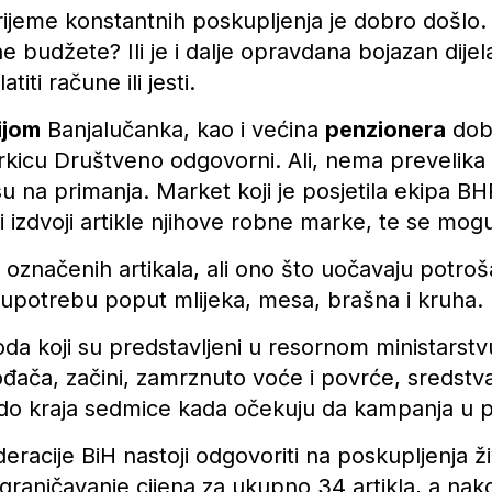
ijeme konstantnih poskupljenja je dobro došlo. 
e budžete? Ili je i dalje opravdana bojazan dije
iti račune ili jesti.
ijom
Banjalučanka, kao i većina
penzionera
dobr
arkicu Društveno odgovorni. Ali, nema prevelika 
 na primanja. Market koji je posjetila ekipa BH
izdvoji artikle njihove robne marke, te se mogu 
označenih artikala, ali ono što uočavaju potroš
upotrebu poput mlijeka, mesa, brašna i kruha.
oda koji su predstavljeni u resornom ministarstvu
ča, začini, zamrznuto voće i povrće, sredstva z
i do kraja sedmice kada očekuju da kampanja u p
eracije BiH nastoji odgovoriti na poskupljenja ž
raničavanje cijena za ukupno 34 artikla, a nako