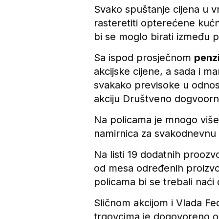
Svako spuštanje cijena u vr
rasteretiti opterećene kućn
bi se moglo birati izmеđu plat
Sa ispod prosječnom
penz
akcijske cijene, a sada i m
svakako previsoke u odnosu
akciju Društveno dogvoorni 
Na policama je mnogo više 
namirnica za svakodnevnu 
Na listi 19 dodatnih proozv
od mesa određenih proizvođa
policama bi se trebali nać
Sličnom akcijom i Vlada Fed
trgovcima je dogovoreno og