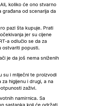
Ali, koliko će ono stvarno
la građana od scenarija da
o pazi šta kupuje. Prati
očekivanja jer su cijene
RT-a odlučio se da za
ostvariti popusti.
ači je da još nema sniženih
 su i mliječni te proizvodi
a higijenu i drugi, a na
otpunosti zaživi.
ivotnih namirnica. Sa
n sastanka koji će održati