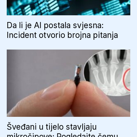
Da li je AI postala svjesna:
Incident otvorio brojna pitanja
Šveđani u tijelo stavljaju
mikročipove: Pogledajte čemu