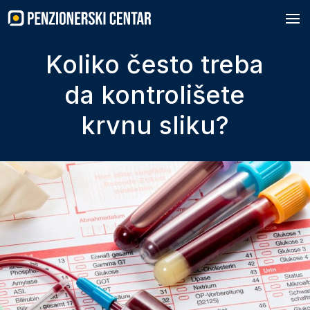
Skip
to
content
Koliko često treba
da kontrolišete
krvnu sliku?