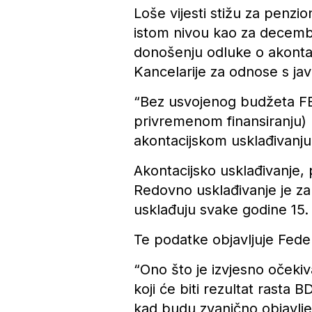
Loše vijesti stižu za penzi
istom nivou kao za decemba
donošenju odluke o akontac
Kancelarije za odnose s ja
“Bez usvojenog budžeta FB
privremenom finansiranju) 
akontacijskom usklađivanju”
Akontacijsko usklađivanje, 
Redovno usklađivanje je z
usklađuju svake godine 15. 
Te podatke objavljuje Feder
“Ono što je izvjesno očekiv
koji će biti rezultat rasta 
kad budu zvanično objavljeni