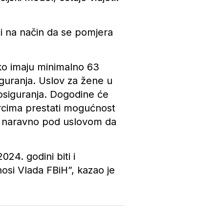
ži na način da se pomjera
ko imaju minimalno 63
iguranja. Uslov za žene u
 osiguranja. Dogodine će
rcima prestati mogućnost
, naravno pod uslovom da
24. godini biti i
osi Vlada FBiH”, kazao je