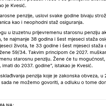
ao je Kvesić.
arosne penzije, uslovi svake godine bivaju stro
anica kao i neophodni staž osiguranja.
gu u izuzetnu prijevremenu starosnu penziju a
a, te najmanje 38 godina i šest mjeseci staža os
jeseci života, te 33 godine i šest mjeseci staža
9, žene 59/34. Takvim principom će 2027. muška
remenu starosnu penziju. Žene će tu mogućnost
imati do 2037. godine”, istakao je Kvesić.
klađivanja penzija koje je zakonska obveza, u 20
 sada ne možemo govoriti, a odluku o tome don
MA NA: