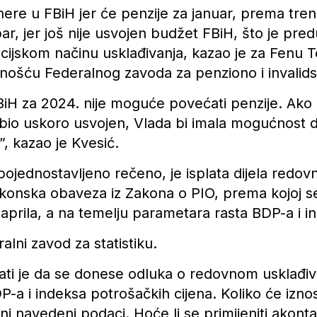
onere u FBiH jer će penzije za januar, prema tre
r, jer još nije usvojen budžet FBiH, što je pre
ijskom načinu usklađivanja, kazao je za Fenu T
vnošću Federalnog zavoda za penziono i invalids
iH za 2024. nije moguće povećati penzije. Ako 
bio uskoro usvojen, Vlada bi imala mogućnost d
, kazao je Kvesić.
pojednostavljeno rečeno, je isplata dijela redov
akonska obaveza iz Zakona o PIO, prema kojoj s
aprila, a na temelju parametara rasta BDP-a i i
alni zavod za statistiku.
ati je da se donese odluka o redovnom usklađiva
BDP-a i indeksa potrošačkih cijena. Koliko će izn
 navedeni podaci. Hoće li se primijeniti akontaci