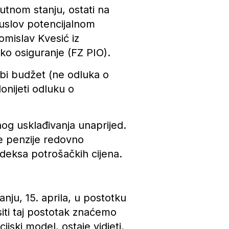
nutnom stanju, ostati na
duslov potencijalnom
omislav Kvesić iz
ko osiguranje (FZ PIO).
bi budžet (ne odluka o
onijeti odluku o
nog usklađivanja unaprijed.
e penzije redovno
ndeksa potrošačkih cijena.
nju, 15. aprila, u postotku
ositi taj postotak znaćemo
jski model, ostaje vidjeti.