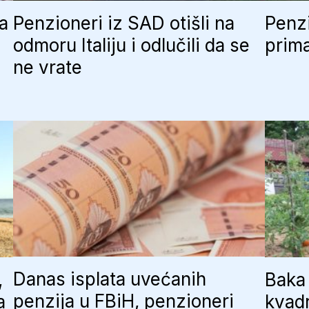
ja
Penzioneri iz SAD otišli na
Penzi
odmoru Italiju i odlučili da se
prima
ne vrate
Danas isplata uvećanih
,
Baka 
penzija u FBiH, penzioneri
a
kvadr