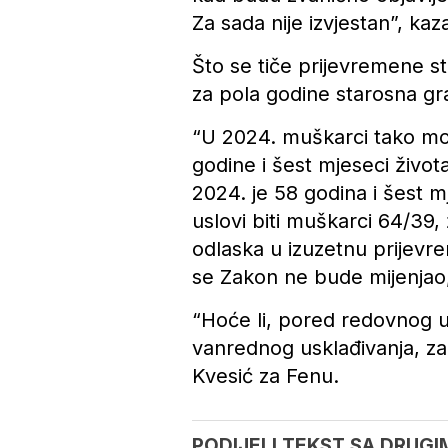
Za sada nije izvjestan”, kaz
Što se tiče prijevremene st
za pola godine starosna gr
“U 2024. muškarci tako mo
godine i šest mjeseci život
2024. je 58 godina i šest m
uslovi biti muškarci 64/3
odlaska u izuzetnu prijev
se Zakon ne bude mijenjao, 
“Hoće li, pored redovnog us
vanrednog usklađivanja, za
Kvesić za Fenu.
PODIJELI TEKST SA DRUGI