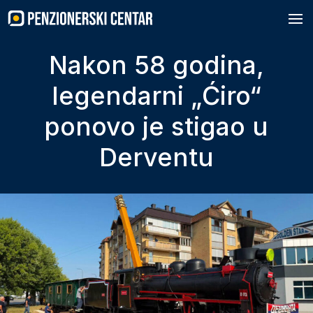
Skip
to
content
Nakon 58 godina,
legendarni „Ćiro“
ponovo je stigao u
Derventu