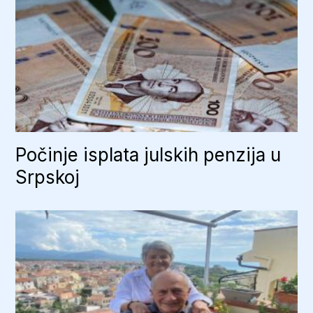
Počinje isplata julskih penzija u
Srpskoj