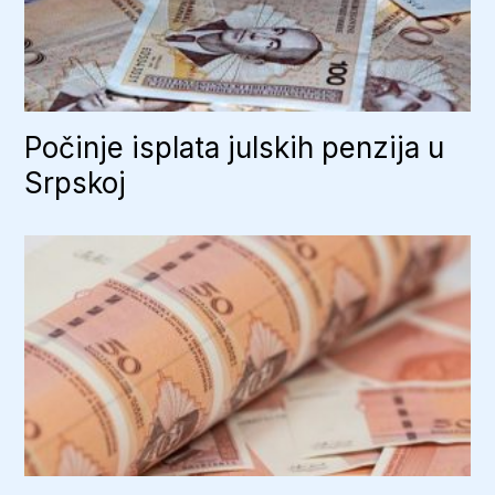
Počinje isplata julskih penzija u
Srpskoj