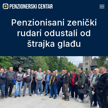
Skip
to
content
Penzionisani zenički
rudari odustali od
štrajka glađu