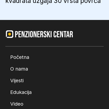
kvadrata uzgaja 30 vrsta povrća
Početna
O nama
Vijesti
Edukacija
Video