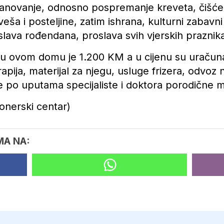
tanovanje, odnosno pospremanje kreveta, čišće
veša i posteljine, zatim ishrana, kulturni zabavn
ava rođendana, proslava svih vjerskih praznika
a u ovom domu je 1.200 KM a u cijenu su uraču
erapija, materijal za njegu, usluge frizera, odvoz
 po uputama specijaliste i doktora porodične m
onerski centar)
MA NA: