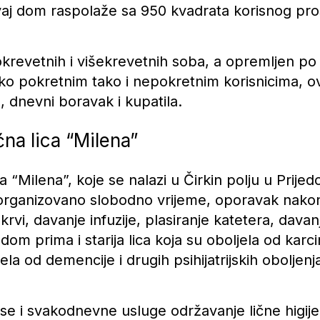
vaj dom raspolaže sa 950 kvadrata korisnog pros
revetnih i višekrevetnih soba, a opremljen po 
ko pokretnim tako i nepokretnim korisnicima, o
, dnevni boravak i kupatila.
na lica “Milena”
 “Milena”, koje se nalazi u Čirkin polju u Prijed
rganizovano slobodno vrijeme, oporavak nakon 
krvi, davanje infuzije, plasiranje katetera, davanj
 dom prima i starija lica koja su oboljela od kar
ela od demencije i drugih psihijatrijskih oboljenj
 se i svakodnevne usluge održavanje lične higij