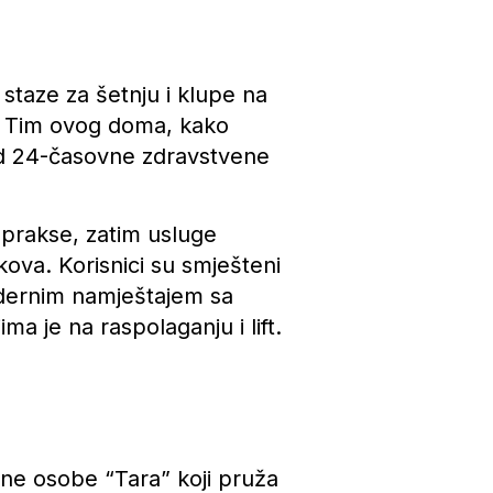
 staze za šetnju i klupe na
a. Tim ovog doma, kako
red 24-časovne zdravstvene
 prakse, zatim usluge
kova. Korisnici su smješteni
odernim namještajem sa
a je na raspolaganju i lift.
ćne osobe “Tara” koji pruža