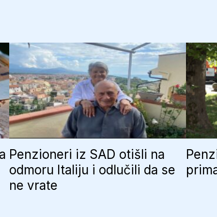
ja
Penzioneri iz SAD otišli na
Penzi
odmoru Italiju i odlučili da se
prima
ne vrate