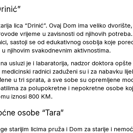
rinić”
arija lica “Drinić”. Ovaj Dom ima veliko dvorište,
rovode vrijeme u zavisnosti od njihovih potreb
ici, sastoji se od edukativnog osoblja koje po
 u njihovim svakodnevnim aktivnostima.
a usluzi je i labaratorija, nadzor doktora opšte
 medicinski radnici zaduženi su i za nabavku lije
đene u tri sprata, a sve sobe su opremljene m
patilima za polupokretne i nepokretne osobe kojim
omu iznosi 800 KM.
oćne osobe “Tara”
e starijim licima pruža i Dom za starije i nemo