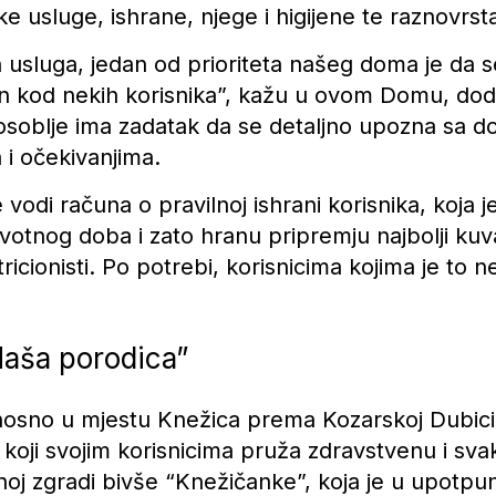
e usluge, ishrane, njege i higijene te raznovrsta
usluga, jedan od prioriteta našeg doma je da se
tan kod nekih korisnika”, kažu u ovom Domu, dod
soblje ima zadatak da se detaljno upozna sa d
 i očekivanjima.
di računa o pravilnoj ishrani korisnika, koja j
votnog doba i zato hranu pripremju najbolji kuva
tricionisti. Po potrebi, korisnicima kojima je to
Naša porodica”
nosno u mjestu Knežica prema Kozarskoj Dubici,
” koji svojim korisnicima pruža zdravstvenu i s
j zgradi bivše “Knežičanke”, koja je u upotpun