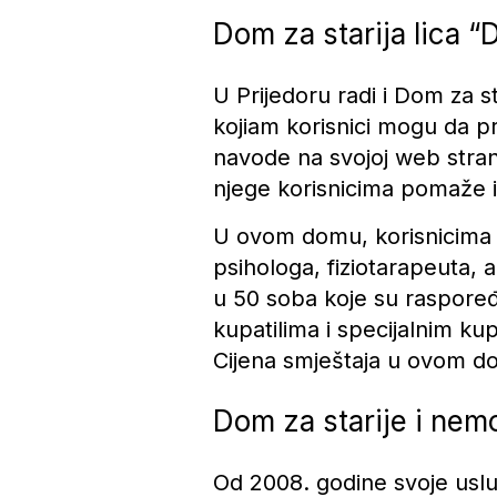
Dom za starija lica “D
U Prijedoru radi i Dom za st
kojiam korisnici mogu da p
navode na svojoj web stran
njege korisnicima pomaže i
U ovom domu, korisnicima n
psihologa, fiziotarapeuta, a
u 50 soba koje su raspore
kupatilima i specijalnim ku
Cijena smještaja u ovom d
Dom za starije i nem
Od 2008. godine svoje uslug