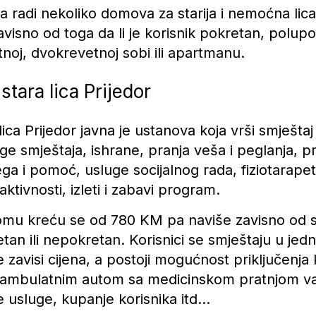
 radi nekoliko domova za starija i nemoćna lica
isno od toga da li je korisnik pokretan, polupok
tnoj, dvokrevetnoj sobi ili apartmanu.
tara lica Prijedor
ca Prijedor javna je ustanova koja vrši smještaj s
uge smještaja, ishrane, pranja veša i peglanja, 
ga i pomoć, usluge socijalnog rada, fiziotarape
ktivnosti, izleti i zabavi program.
omu kreću se od 780 KM pa naviše zavisno od s
etan ili nepokretan. Korisnici se smještaju u jed
avisi cijena, a postoji mogućnost priključenja k
a ambulatnim autom sa medicinskom pratnjom v
ke usluge, kupanje korisnika itd…