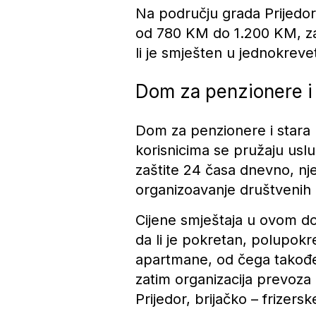
Na području grada Prijedora
od 780 KM do 1.200 KM, zav
li je smješten u jednokreve
Dom za penzionere i s
Dom za penzionere i stara li
korisnicima se pružaju usl
zaštite 24 časa dnevno, nje
organizoavanje društvenih a
Cijene smještaja u ovom d
da li je pokretan, polupokr
apartmane, od čega takođe z
zatim organizacija prevoz
Prijedor, brijačko – frizers