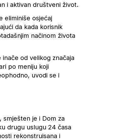
n i aktivan društveni život.
 eliminiše osjećaj
ajući da kada korisnik
otadašnjim načinom života
e inače od velikog značaja
ri po meniju koji
 neophodno, uvodi se i
 smješten je i Dom za
vaku drugu uslugu 24 časa
osti rekonstruisana i