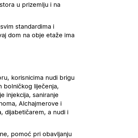
tora u prizemlju i na
svim standardima i
vaj dom na obje etaže ima
oru, korisnicima nudi brigu
bolničkog liječenja,
e injekcija, saniranje
cinoma, Alchajmerove i
a, dijabetičarem, a nudi i
ene, pomoć pri obavljanju