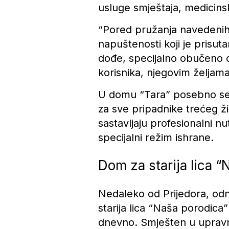
usluge smještaja, medicinsk
“Pored pružanja navedenih 
napuštenosti koji je prisu
dođe, specijalno obučeno o
korisnika, njegovim željama
U domu “Tara” posebno se vo
za sve pripadnike trećeg ži
sastavljaju profesionalni nu
specijalni režim ishrane.
Dom za starija lica “
Nedaleko od Prijedora, od
starija lica “Naša porodica
dnevno. Smješten u upravno