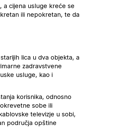
, a cijena usluge kreće se
retan ili nepokretan, te da
tarijih lica u dva objekta, a
primarne zadravstvene
tuske usluge, kao i
tanja korisnika, odnosno
nokrevetne sobe ili
ablovske televizje u sobi,
an područja opštine