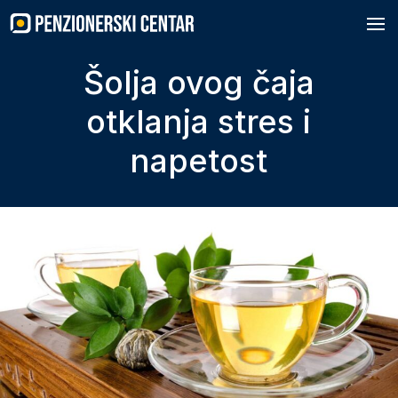
Skip
to
content
Šolja ovog čaja
otklanja stres i
napetost