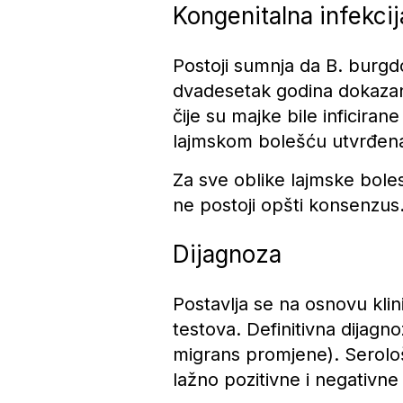
Kongenitalna infekcij
Postoji sumnja da B. burgdo
dvadesetak godina dokazan
čije su majke bile inficiran
lajmskom bolešću utvrđena 
Za sve oblike lajmske boles
ne postoji opšti konsenzus
Dijagnoza
Postavlja se na osnovu klin
testova. Definitivna dijagn
migrans promjene). Serološ
lažno pozitivne i negativne 