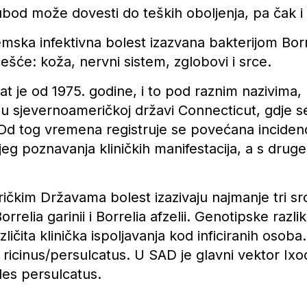
ubod može dovesti do teških oboljenja, pa čak i
emska infektivna bolest izazvana bakterijom Borr
češće: koža, nervni sistem, zglobovi i srce.
nat je od 1975. godine, i to pod raznim nazivim
u sjevernoameričkoj državi Connecticut, gdje se 
d tog vremena registruje se povećana incidencij
jeg poznavanja kliničkih manifestacija, a s druge
ičkim Državama bolest izazivaju najmanje tri sro
orrelia garinii i Borrelia afzelii. Genotipske ra
ičita klinička ispoljavanja kod inficiranih osoba
 ricinus/persulcatus. U SAD je glavni vektor Ixo
odes persulcatus.