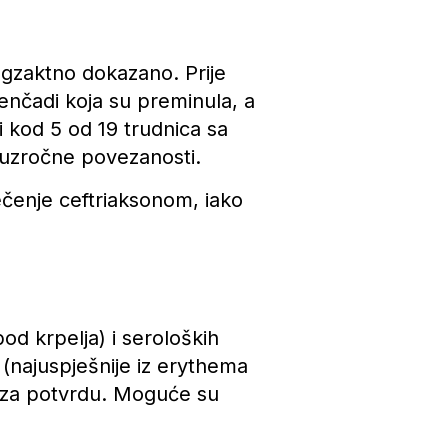
 egzaktno dokazano. Prije
nčadi koja su preminula, a
i kod 5 od 19 trudnica sa
 uzročne povezanosti.
ečenje ceftriaksonom, iako
od krpelja) i seroloških
 (najuspješnije iz erythema
e za potvrdu. Moguće su