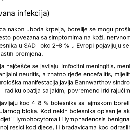
vana infekcija)
ca nakon uboda krpelja, borelije se mogu prošir
 često povezana sa simptomima na koži, nervno
snika u SAD i oko 2–8 % u Evropi pojavljuju se
nastih promjena.
a najčešće se javljaju limfocitni meningitis, men
alni neuritis, a znatno rjeđe encefalitis, mijeliti
loška manifestacija javlja Bannwarthov sindrom, k
 i radikulopatija sa jakim, povremeno iridirajući
e javljaju kod 4–8 % bolesnika sa lajmskom bore
ikularnog bloka. Kod nekih bolesnika opisan je aku
jeti i lymphocytoma ili lymphadenosis benigna c
šnoj resici kod djece, ili bradavicama kod odrasli