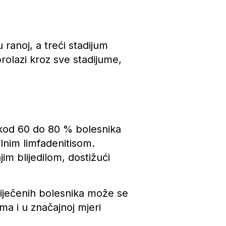
 ranoj, a treći stadijum
prolazi kroz sve stadijume,
 i kod 60 do 80 % bolesnika
lnim limfadenitisom.
im blijedilom, dostižući
liječenih bolesnika može se
ema i u značajnoj mjeri