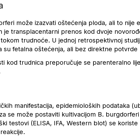
a
rferi može izazvati oštećenja ploda, ali to nije
 je transplacentarni prenos kod dvoje novorođe
e tokom trudnoće. U jednoj retrospektivnoj studij
su fetalna oštećenja, ali bez direktne potvrde
ti kod trudnica preporučuje se parenteralno lij
.
ičkih manifestacija, epidemioloških podataka (ub
oza se može postaviti kultivacijom B. burgdorferi
ki testovi (ELISA, IFA, Western blot) se korist
reakcije.