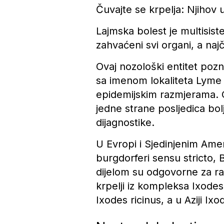
Čuvajte se krpelja: Njihov 
Lajmska bolest je multisist
zahvaćeni svi organi, a naj
Ovaj nozološki entitet poz
sa imenom lokaliteta Lyme 
epidemijskim razmjerama. O
jedne strane posljedica bol
dijagnostike.
U Evropi i Sjedinjenim Amer
burgdorferi sensu stricto, B
dijelom su odgovorne za razl
krpelji iz kompleksa Ixodes
Ixodes ricinus, a u Aziji Ix