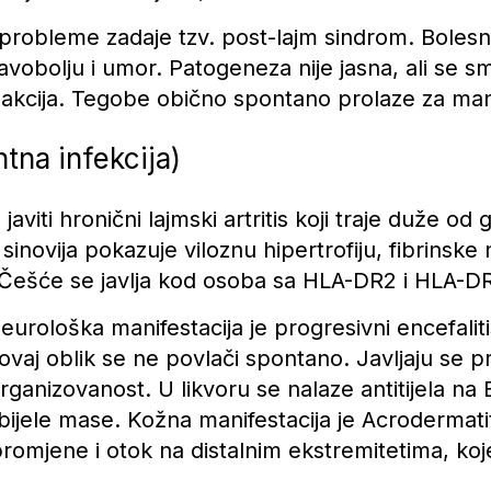
probleme zadaje tzv. post-lajm sindrom. Bolesnic
glavobolju i umor. Patogeneza nije jasna, ali se 
eakcija. Tegobe obično spontano prolaze za man
ntna infekcija)
viti hronični lajmski artritis koji traje duže od
sinovija pokazuje viloznu hipertrofiju, fibrinske n
Češće se javlja kod osoba sa HLA-DR2 i HLA-D
eurološka manifestacija je progresivni encefaliti
vaj oblik se ne povlači spontano. Javljaju se 
organizovanost. U likvoru se nalaze antitijela n
bijele mase. Kožna manifestacija je Acrodermati
omjene i otok na distalnim ekstremitetima, koje