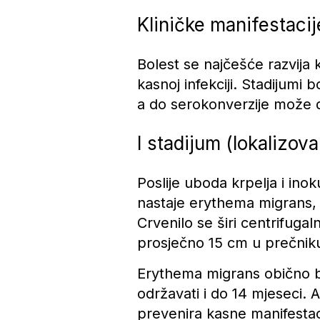
Kliničke manifestacij
Bolest se najčešće razvija 
kasnoj infekciji. Stadijumi
a do serokonverzije može 
I stadijum (lokalizov
Poslije uboda krpelja i inok
nastaje erythema migrans, 
Crvenilo se širi centrifugal
prosječno 15 cm u prečnik
Erythema migrans obično bl
održavati i do 14 mjeseci. A
prevenira kasne manifestaci