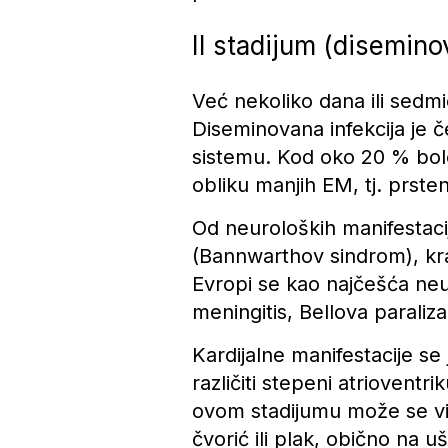
II stadijum (disemino
Već nekoliko dana ili sedmi
Diseminovana infekcija je
sistemu. Kod oko 20 % bole
obliku manjih EM, tj. prste
Od neuroloških manifestacij
(Bannwarthov sindrom), kranij
Evropi se kao najčešća neuro
meningitis, Bellova paraliza
Kardijalne manifestacije s
različiti stepeni atrioventr
ovom stadijumu može se vid
čvorić ili plak, obično na u