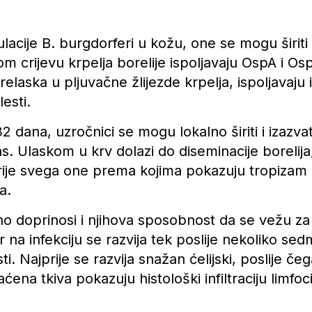
ulacije B. burgdorferi u kožu, one se mogu širiti
nkom crijevu krpelja borelije ispoljavaju OspA i O
elaska u pljuvačne žlijezde krpelja, ispoljavaju
esti.
 dana, uzročnici se mogu lokalno širiti i izazva
. Ulaskom u krv dolazi do diseminacije borelij
prije svega one prema kojima pokazuju tropizam 
a.
jno doprinosi i njihova sposobnost da se vežu za
na infekciju se razvija tek poslije nekoliko sed
i. Najprije se razvija snažan ćelijski, poslije čeg
ena tkiva pokazuju histološki infiltraciju limfoc