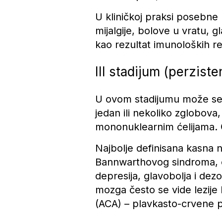
U kliničkoj praksi posebne 
mijalgije, bolove u vratu, 
kao rezultat imunoloških r
III stadijum (perziste
U ovom stadijumu može se ja
jedan ili nekoliko zglobova, 
mononuklearnim ćelijama. 
Najbolje definisana kasna n
Bannwarthovog sindroma, o
depresija, glavobolja i dez
mozga često se vide lezije 
(ACA) – plavkasto-crvene pr