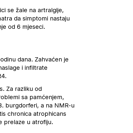
i se žale na artralgije,
smatra da simptomi nastaju
je od 6 mjeseci.
 godinu dana. Zahvaćen je
aslage i infiltrate
R4.
s. Za razliku od
problemi sa pamćenjem,
a B. burgdorferi, a na NMR-u
tis chronica atrophicans
 prelaze u atrofiju.