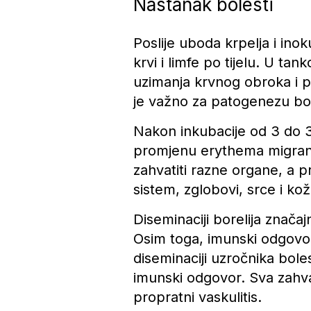
Nastanak bolesti
Poslije uboda krpelja i inok
krvi i limfe po tijelu. U ta
uzimanja krvnog obroka i pr
je važno za patogenezu bol
Nakon inkubacije od 3 do 32
promjenu erythema migrans
zahvatiti razne organe, a 
sistem, zglobovi, srce i kož
Diseminaciji borelija znača
Osim toga, imunski odgovor 
diseminaciji uzročnika bolest
imunski odgovor. Sva zahvać
propratni vaskulitis.