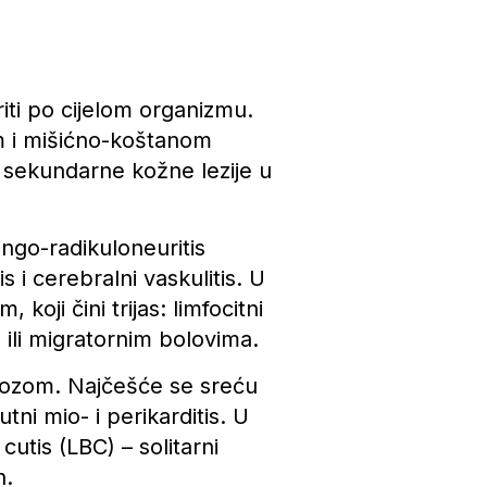
iti po cijelom organizmu.
m i mišićno-koštanom
 sekundarne kožne lezije u
ingo-radikuloneuritis
s i cerebralni vaskulitis. U
oji čini trijas: limfocitni
m ili migratornim bolovima.
liozom. Najčešće se sreću
tni mio- i perikarditis. U
utis (LBC) – solitarni
h.