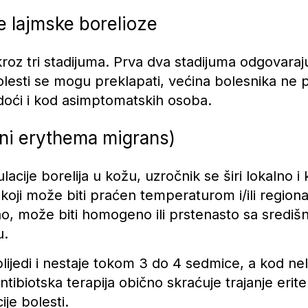
e lajmske borelioze
kroz tri stadijuma. Prva dva stadijuma odgovaraju
 bolesti se mogu preklapati, većina bolesnika ne 
doći i kod asimptomatskih osoba.
ani erythema migrans)
ulacije borelija u kožu, uzročnik se širi lokalno
koji može biti praćen temperaturom i/ili regiona
no, može biti homogeno ili prstenasto sa središnj
u.
ijedi i nestaje tokom 3 do 4 sedmice, a kod ne
ntibiotska terapija obično skraćuje trajanje erit
je bolesti.