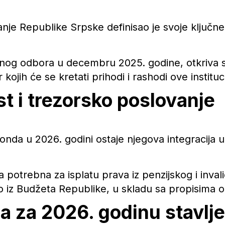
ranje Republike Srpske definisao je svoje ključn
og odbora u decembru 2025. godine, otkriva str
 kojih će se kretati prihodi i rashodi ove instituci
t i trezorsko poslovanje
Fonda u 2026. godini ostaje njegova integracija 
 potrebna za isplatu prava iz penzijskog i inval
o iz Budžeta Republike, u skladu sa propisima 
 za 2026. godinu stavlje