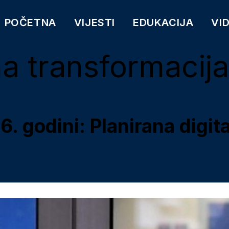
POČETNA
VIJESTI
EDUKACIJA
VI
na transformacija
. godini: Planirana digit