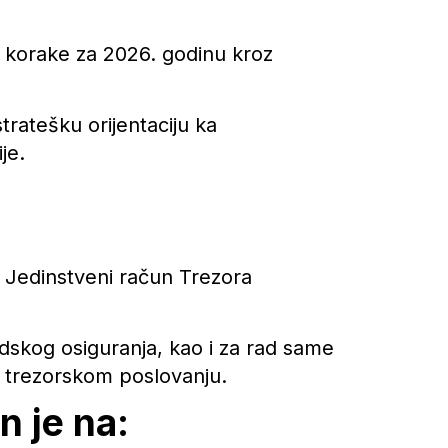
e korake za 2026. godinu kroz
atešku orijentaciju ka
je.
u Jedinstveni račun Trezora
idskog osiguranja, kao i za rad same
o trezorskom poslovanju.
n je na: