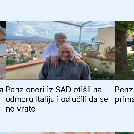
godini:
Planirana
digitalna
transformacija
ja
Penzioneri iz SAD otišli na
Penzi
odmoru Italiju i odlučili da se
prima
ne vrate