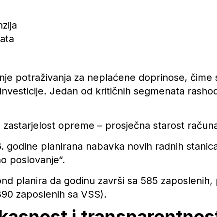
zija
lata
ivanje potraživanja za neplaćene doprinose, čime
i investicije. Jedan od kritičnih segmenata rash
astarjelost opreme – prosječna starost računar
 godine planirana nabavka novih radnih stanica i
o poslovanje“.
Fond planira da godinu završi sa 585 zaposlenih,
390 zaposlenih sa VSS).
fikasnost i transparentnos