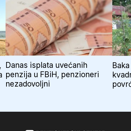
Danas isplata uvećanih
,
Baka 
penzija u FBiH, penzioneri
a
kvadr
nezadovoljni
povr