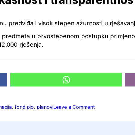
inu predviđa i visok stepen ažurnosti u rješavan
000 predmeta u prvostepenom postupku primje
12.000 rješenja.
on
macija
,
fond pio
,
planovi
Leave a Comment
Fond
PIO
RS
u
2026.